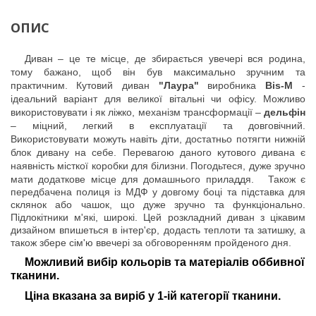
ОПИС
Диван – це те місце, де збирається увечері вся родина,
тому бажано, щоб він був максимально зручним та
практичним.
Кутовий диван
"Лаура"
виробника
Bis-M
-
ідеальний варіант для великої вітальні чи офісу. Можливо
використовувати і як ліжко, механізм трансформації –
дельфін
– міцний, легкий в експлуатації та довговічний.
Використовувати можуть навіть діти, достатньо потягти нижній
блок дивану на себе. Перевагою даного кутового дивана є
наявність місткої коробки для білизни.
Погодьтеся, дуже зручно
мати додаткове місце для домашнього приладдя.
Також є
передбачена полиця із МДФ у довгому боці та підставка для
склянок або чашок, що дуже зручно та функціонально.
Підлокітники м'які, широкі. Цей розкладний диван з цікавим
дизайном впишеться в інтер'єр, додасть теплоти та затишку, а
також збере сім'ю ввечері за обговоренням пройденого дня.
Можливий вибір кольорів та матеріалів оббивної
тканини.
Ціна вказана за виріб у 1-ій категорії тканини.