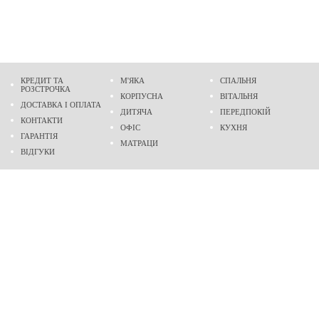
КРЕДИТ ТА
М'ЯКА
СПАЛЬНЯ
РОЗСТРОЧКА
КОРПУСНА
ВІТАЛЬНЯ
ДОСТАВКА І ОПЛАТА
ДИТЯЧА
ПЕРЕДПОКІЙ
КОНТАКТИ
ОФІС
КУХНЯ
ГАРАНТІЯ
МАТРАЦИ
ВІДГУКИ
Адреса
м. Дніпро
проспект Слобожанський, 37
пн-сб - 9:00 - 19:00
нд - 10:00 - 17:00
Приходьте у гості
Ми на карті
Телефон
(096)
489-60-16
(095)
489-60-16