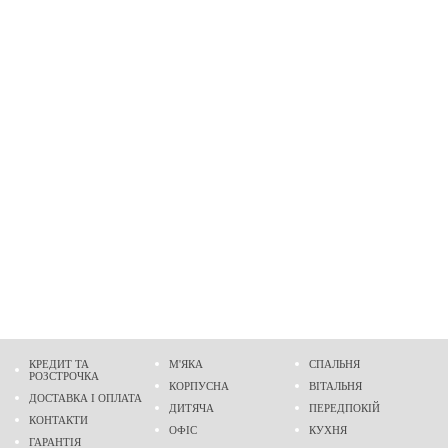
КРЕДИТ ТА
М'ЯКА
СПАЛЬНЯ
РОЗСТРОЧКА
КОРПУСНА
ВІТАЛЬНЯ
ДОСТАВКА І ОПЛАТА
ДИТЯЧА
ПЕРЕДПОКІЙ
КОНТАКТИ
ОФІС
КУХНЯ
ГАРАНТІЯ