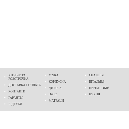
КРЕДИТ ТА
М'ЯКА
СПАЛЬНЯ
РОЗСТРОЧКА
КОРПУСНА
ВІТАЛЬНЯ
ДОСТАВКА І ОПЛАТА
ДИТЯЧА
ПЕРЕДПОКІЙ
КОНТАКТИ
ОФІС
КУХНЯ
ГАРАНТІЯ
МАТРАЦИ
ВІДГУКИ
Адреса
м. Дніпро
проспект Слобожанський, 37
пн-сб - 9:00 - 19:00