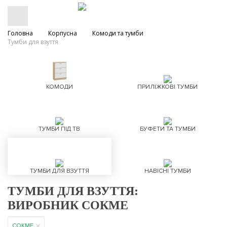
Головна
Корпусна
Комоди та тумби
Тумби для взуття
КОМОДИ
ПРИЛІЖКОВІ ТУМБИ
ТУМБИ ПІД ТВ
БУФЕТИ ТА ТУМБИ
ТУМБИ ДЛЯ ВЗУТТЯ
НАВІСНІ ТУМБИ
ТУМБИ ДЛЯ ВЗУТТЯ:
ВИРОБНИК СОКМЕ
СОКМЕ