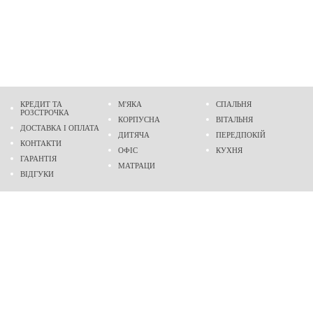
КРЕДИТ ТА
М'ЯКА
СПАЛЬНЯ
РОЗСТРОЧКА
КОРПУСНА
ВІТАЛЬНЯ
ДОСТАВКА І ОПЛАТА
ДИТЯЧА
ПЕРЕДПОКІЙ
КОНТАКТИ
ОФІС
КУХНЯ
ГАРАНТІЯ
МАТРАЦИ
ВІДГУКИ
Адреса
м. Дніпро
проспект Слобожанський, 37
пн-сб - 9:00 - 19:00
нд - 10:00 - 17:00
Приходьте у гості
Ми на карті
Телефон
(096)
489-60-16