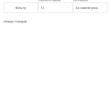
ПОКАЗАТИ ТОВАРІВ:
СОРТУВАННЯ:
Фільтр
12
За замовчуванням
Немає товарів