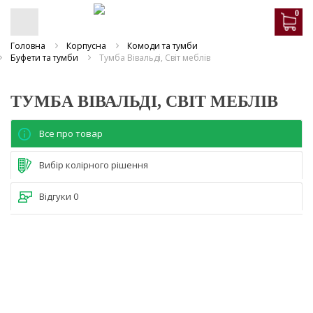
0
Головна
Корпусна
Комоди та тумби
Буфети та тумби
Тумба Вівальді, Світ меблів
ТУМБА ВІВАЛЬДІ, СВІТ МЕБЛІВ
Все про товар
Вибір колірного рішення
Відгуки
0