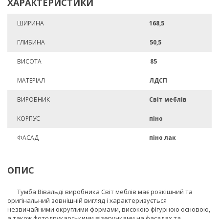
ХАРАКТЕРИСТИКИ
ШИРИНА
168,5
ГЛИБИНА
50,5
ВИСОТА
85
МАТЕРІАЛ
ЛДСП
ВИРОБНИК
Світ меблів
КОРПУС
піно
ФАСАД
піно лак
ОПИС
Тумба Вівальді виробника Світ меблів має розкішний та
оригінальний зовнішній вигляд і характеризується
незвичайними округлими формами, високою фігурною основою,
а також фотодрукарськими візерунками на фасадах та