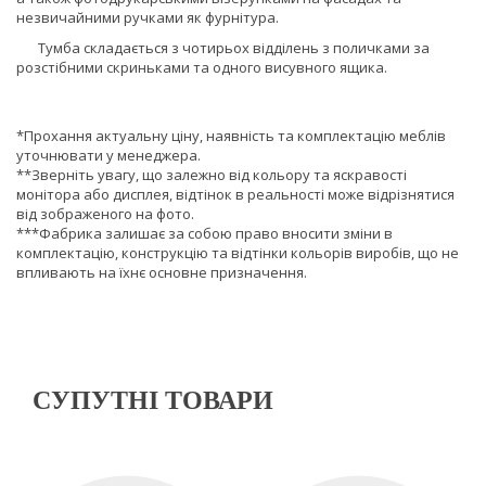
незвичайними ручками як фурнітура.
Тумба складається з чотирьох відділень з поличками за
розстібними скриньками та одного висувного ящика.
*Прохання актуальну ціну, наявність та комплектацію меблів
уточнювати у менеджера.
**Зверніть увагу, що залежно від кольору та яскравості
монітора або дисплея, відтінок в реальності може відрізнятися
від зображеного на фото.
***Фабрика залишає за собою право вносити зміни в
комплектацію, конструкцію та відтінки кольорів виробів, що не
впливають на їхнє основне призначення.
СУПУТНІ ТОВАРИ