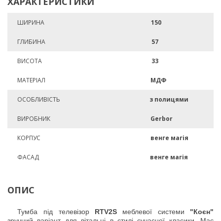
ХАРАКТЕРИСТИКИ
ШИРИНА
150
ГЛИБИНА
57
ВИСОТА
33
МАТЕРІАЛ
МДФ
ОСОБЛИВІСТЬ
з полицями
ВИРОБНИК
Gerbor
КОРПУС
венге магія
ФАСАД
венге магія
ОПИС
Тумба під телевізор
RTV2S
меблевої системи
"Коєн"
зручний варіант для вітальні в стилі сучасної класики. Має