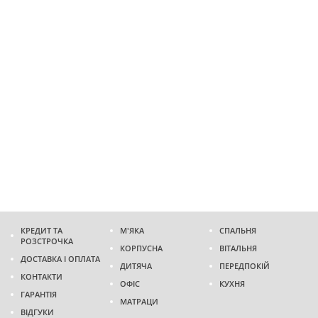
КРЕДИТ ТА
М'ЯКА
СПАЛЬНЯ
РОЗСТРОЧКА
КОРПУСНА
ВІТАЛЬНЯ
ДОСТАВКА І ОПЛАТА
ДИТЯЧА
ПЕРЕДПОКІЙ
КОНТАКТИ
ОФІС
КУХНЯ
ГАРАНТІЯ
МАТРАЦИ
ВІДГУКИ