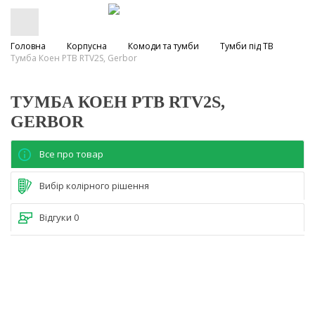
Головна
Корпусна
Комоди та тумби
Тумби під ТВ
Тумба Коен РТВ RTV2S, Gerbor
ТУМБА КОЕН РТВ RTV2S,
GERBOR
Все про товар
Вибір колірного рішення
Відгуки
0