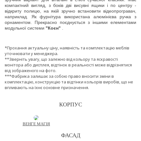
компактний вигляд, з боків дві висувні ящики і по центру -
відкриту полицю, на якій зручно встановити відеопрогравач,
наприклад. Як фурнітура використана алюмінієва ручка з
орнаментом. Прекрасно поєднується з іншими елементами
модульної системи
"Коєн"
.
*Прохання актуальну ціну, наявність та комплектацію меблів
уточнювати у менеджера.
**Зверніть увагу, що залежно від кольору та яскравості
монітора або дисплея, відтінок в реальності може відрізнятися
від зображеного на фото.
***Фабрика залишає за собою право вносити зміни в
комплектацію, конструкцію та відтінки кольорів виробів, що не
впливають на їхнє основне призначення.
КОРПУС
ВЕНГЕ МАГІЯ
ФАСАД