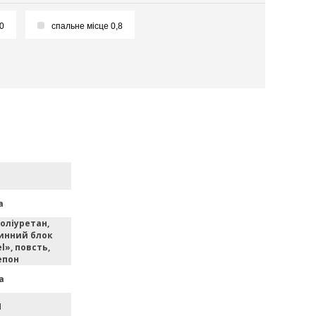
,0
спальне місце 0,8
а
оліуретан,
инний блок
l», повсть,
епон
а
M