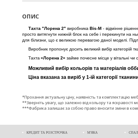
ОПИС
Тахта "Лорена 2"
виробника
Bis-M
- відмінне рішенн
просто витягнути нижній блок на себе і перекинути на н
для білизни, що є великою перевагою даної моделі. Підло
Виробник пропонує досить великий вибір категорій тк
Тахта
«Лорена 2»
займе почесне місце у вітальні чи с
Можливий вибір кольорів та матеріалів обб
Ціна вказана за виріб у 1-ій категорії тканини
*Прохання актуальну ціну, наявність та комплектацію ме
**Зверніть увагу, що залежно від кольору та яскравості м
***Фабрика залишає за собою право вносити зміни в комп
КРЕДИТ ТА РОЗСТРОЧКА
М'ЯКА
СПАЛ