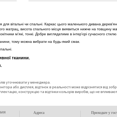
я для вітальні чи спальні. Каркас цього маленького дивана дерев'ян
ього матрац, висота спального місця виявиться нижче на товщину мат
кітники м'які, тонкі. Добре виглядатиме в інтер'єрі сучасного стилю
анини, тому можна вибрати на будь-який смак.
пальні.
ивної тканини.
.
блів уточнювати у менеджера.
онітора або дисплея, відтінок в реальності може відрізнятися від зоб
лектацію, конструкцію та відтінки кольорів виробів, що не впливают
ЬНЯ
Адреса
Приходьте у гос