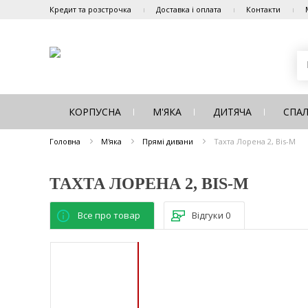
Кредит та розстрочка
Доставка і оплата
Контакти
КОРПУСНА
М'ЯКА
ДИТЯЧА
СПА
Головна
М'яка
Прямі дивани
Тахта Лорена 2, Bis-M
ТАХТА ЛОРЕНА 2, BIS-M
Все про товар
Відгуки
0