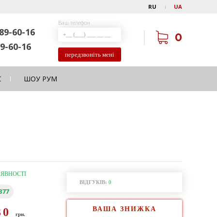
RU
UA
Ваш телефон
89-60-16
0
9-60-16
передзвоніть мені
С
ШОУ РУМ
АЯВНОСТІ
ВІДГУКІВ:
0
377
ВАША ЗНИЖКА
30
грн.