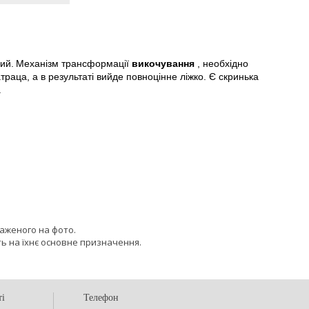
ий.
Механізм трансформації
викочування
, необхідно
раца, а в результаті вийде повноцінне ліжко. Є скринька
.
раженого на фото.
ь на їхнє основне призначення.
ті
Телефон