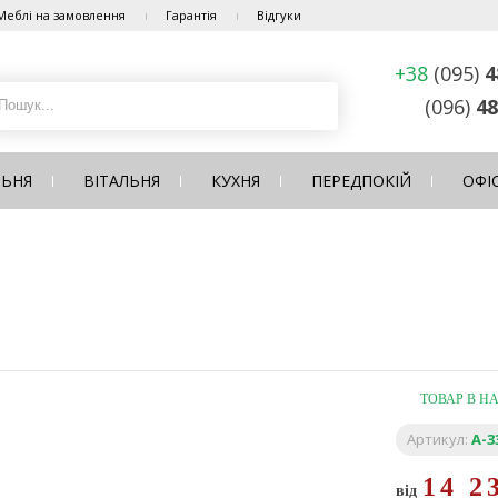
Меблі на замовлення
Гарантія
Відгуки
+38
(095)
4
(096)
48
ЛЬНЯ
ВІТАЛЬНЯ
КУХНЯ
ПЕРЕДПОКІЙ
ОФІ
ТОВАР В Н
Артикул:
A-3
14 2
від