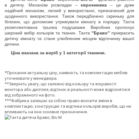
в дитячу. Механізм розкладки –
єврокнижка
– це дуже
надійний механізм, легкий у використанні, призначений для
щоденного використання. Також передбачено скриньку для
білизни, що допоможе утримувати кімнату в порядку. Тахта
укомплектована трьома подушками.
Виробник пропонує
широкий вибір кольорів та тканин. Тахта
"Браво"
прикрасить
дитячу кімнату та стане улюбленим місцем відпочинку вашої
дитини.
Ціна вказана за виріб у 1 категорії тканини.
*Прохання актуальну ціну, наявність та комплектацію меблів
уточнювати у менеджера.
**Зверніть увагу, що залежно від кольору та яскравості
монітора або дисплея, відтінок в реальності може відрізнятися
від зображеного на фото.
***Фабрика залишає за собою право вносити зміни в
комплектацію, конструкцію та відтінки кольорів виробів, що не
впливають на їхнє основне призначення.