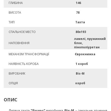
ГЛИБИНА
146
ВИСОТА
78
ТИП
Тахта
СПАЛЬНОЕ МЕСТО
80х193
ламелі, пружинний
НАПОВНЕННЯ
блок,
пінополіуретан
МЕХАНІЗМ ТРАНСФОРМАЦІЇ
Єврокнижка
НАЯВНІСТЬ КОРОБА
1 короб
ВИРОБНИК
Bis-M
ОПЦІЯ
короб
ОПИС
Дитяча тахта
"Браво"
виробника
Bis-M
– ідеальне рішення