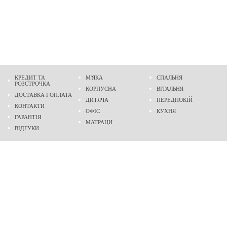
КРЕДИТ ТА
М'ЯКА
СПАЛЬНЯ
РОЗСТРОЧКА
КОРПУСНА
ВІТАЛЬНЯ
ДОСТАВКА І ОПЛАТА
ДИТЯЧА
ПЕРЕДПОКІЙ
КОНТАКТИ
ОФІС
КУХНЯ
ГАРАНТІЯ
МАТРАЦИ
ВІДГУКИ
Адреса
м. Дніпро
проспект Слобожанський, 37
пн-сб - 9:00 - 19:00
нд - 10:00 - 17:00
Приходьте у гості
Ми на карті
Телефон
(096)
489-60-16