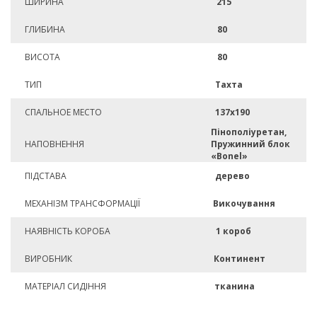
ШИРИНА
215
ГЛИБИНА
80
ВИСОТА
80
ТИП
Тахта
СПАЛЬНОЕ МЕСТО
137х190
Пінополіуретан,
НАПОВНЕННЯ
Пружинний блок
«Bonel»
ПІДСТАВА
дерево
МЕХАНІЗМ ТРАНСФОРМАЦІЇ
Викочування
НАЯВНІСТЬ КОРОБА
1 короб
ВИРОБНИК
Континент
МАТЕРІАЛ СИДІННЯ
тканина