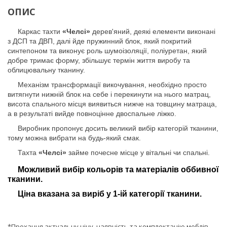
ОПИС
Каркас тахти
«Челсі»
дерев'яний, деякі елементи виконані
з ДСП та ДВП, далі йде пружинний блок, який покритий
синтепоном та виконує роль шумоізоляції, поліуретан, який
добре тримає форму, збільшує термін життя виробу та
облицювальну тканину.
Механізм трансформації викочування, необхідно просто
витягнути нижній блок на себе і перекинути на нього матрац,
висота спального місця виявиться нижче на товщину матраца,
а в результаті вийде повноцінне двоспальне ліжко.
Виробник пропонує досить великий вибір категорій тканини,
тому можна вибрати на будь-який смак.
Тахта
«Челсі»
займе почесне місце у вітальні чи спальні.
Можливий вибір кольорів та матеріалів оббивної
тканини.
Ціна вказана за виріб у 1-ій категорії тканини.
*Прохання актуальну ціну, наявність та комплектацію меблів