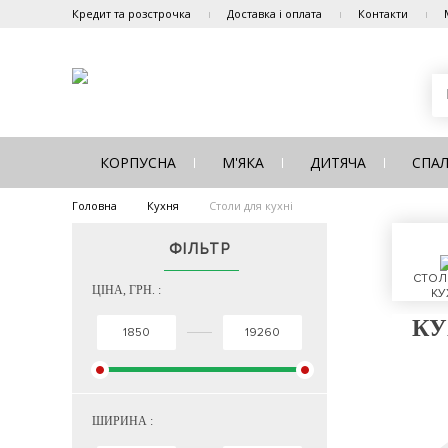
Кредит та розстрочка
Доставка і оплата
Контакти
КОРПУСНА
М'ЯКА
ДИТЯЧА
СПА
Головна
Кухня
Столи для кухні
ФІЛЬТР
СТОЛ
ЦІНА, ГРН. :
КУ
КУ
ШИРИНА :