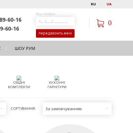
RU
UA
Ваш телефон
89-60-16
0
9-60-16
передзвоніть мені
С
ШОУ РУМ
ОБІДНІ
КУХОННІ
КОМПЛЕКТИ
ГАРНІТУРИ
СОРТУВАННЯ:
За замовчуванням