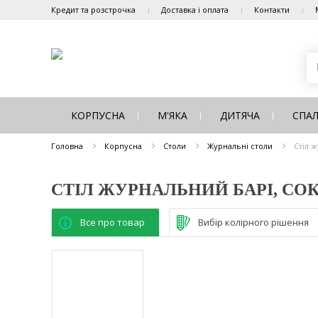
Кредит та розстрочка
Доставка і оплата
Контакти
КОРПУСНА
М'ЯКА
ДИТЯЧА
СПА
Головна
Корпусна
Столи
Журнальні столи
Стіл 
СТІЛ ЖУРНАЛЬНИЙ БАРІ, СО
Все про товар
Вибір колірного рішення