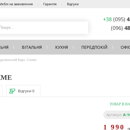
Меблі на замовлення
Гарантія
Відгуки
+38
(095)
4
(096)
48
ЛЬНЯ
ВІТАЛЬНЯ
КУХНЯ
ПЕРЕДПОКІЙ
ОФІ
журнальний Барі, Сокме
КМЕ
Відгуки
0
ТОВАР В Н
Артикул:
A-1
1 990
г