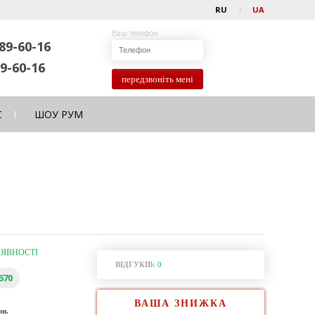
RU
UA
Ваш телефон
89-60-16
9-60-16
передзвоніть мені
С
ШОУ РУМ
АЯВНОСТІ
ВІДГУКІВ:
0
670
ВАША ЗНИЖКА
рн.