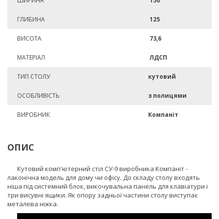
ШИРИНА
150
ГЛИБИНА
125
ВИСОТА
73,6
МАТЕРІАЛ
ЛДСП
ТИП СТОЛУ
кутовий
ОСОБЛИВІСТЬ
з полицями
ВИРОБНИК
Компаніт
ОПИС
Кутовий комп'ютерний стіл СУ-9 виробника Компаніт -
лаконічна модель для дому чи офісу. До складу столу входять
ніша під системний блок, викочувальна панель для клавіатури і
три висувні ящики. Як опору задньої частини столу виступає
металева ніжка.