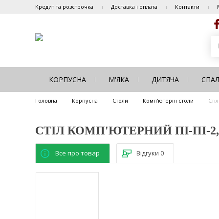
Кредит та розстрочка
Доставка і оплата
Контакти
КОРПУСНА
М'ЯКА
ДИТЯЧА
СПА
Головна
Корпусна
Столи
Комп'ютерні столи
Сті
СТІЛ КОМП'ЮТЕРНИЙ ПІ-ПІ-2
Все про товар
Відгуки
0