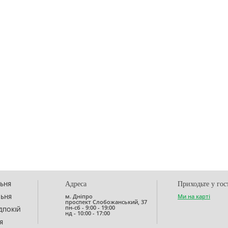
ЬНЯ
Адреса
Приходьте у гос
м. Дніпро
Ми на карті
ЛЬНЯ
проспект Слобожанський, 37
пн-сб - 9:00 - 19:00
ДПОКІЙ
нд - 10:00 - 17:00
Я