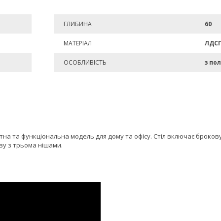
ГЛИБИНА
60
МАТЕРІАЛ
ЛДС
ОСОБЛИВІСТЬ
з по
тна та функціональна модель для дому та офісу. Стіл включає брокову
ву з трьома нішами.