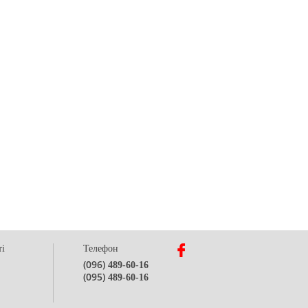
ті
Телефон
(096)
489-60-16
(095)
489-60-16