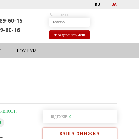
RU
UA
Ваш телефон
89-60-16
9-60-16
передзвоніть мені
С
ШОУ РУМ
АЯВНОСТІ
ВІДГУКІВ:
0
5
ВАША ЗНИЖКА
рн.