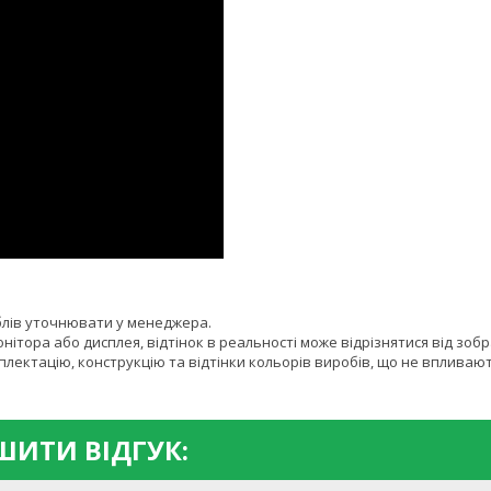
блів уточнювати у менеджера.
онітора або дисплея, відтінок в реальності може відрізнятися від зоб
лектацію, конструкцію та відтінки кольорів виробів, що не впливают
ИТИ ВІДГУК: