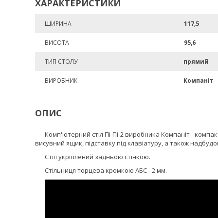
ХАРАКТЕРИСТИКИ
ШИРИНА
117,5
ВИСОТА
95,6
ТИП СТОЛУ
прямий
ВИРОБНИК
Компаніт
ОПИС
Комп'ютерний стіл Пі-Пі-2 виробника Компаніт - компак
висувний ящик, підставку під клавіатуру, а також надбудо
Стіл укріплений задньою стінкою.
Стільниця торцева кромкою АБС - 2 мм.