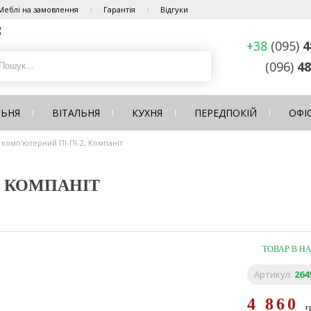
Меблі на замовлення
Гарантія
Відгуки
+38
(095)
4
(096)
48
ЛЬНЯ
ВІТАЛЬНЯ
КУХНЯ
ПЕРЕДПОКІЙ
ОФІ
л комп'ютерний ПІ-ПІ-2, Компаніт
, КОМПАНІТ
ТОВАР В Н
Артикул:
264
4 860
г