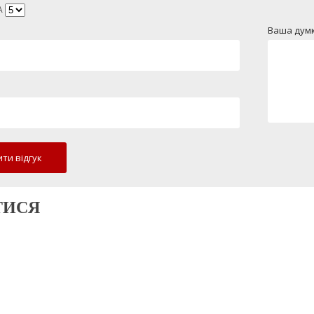
А
Ваша думк
ти відгук
ТИСЯ