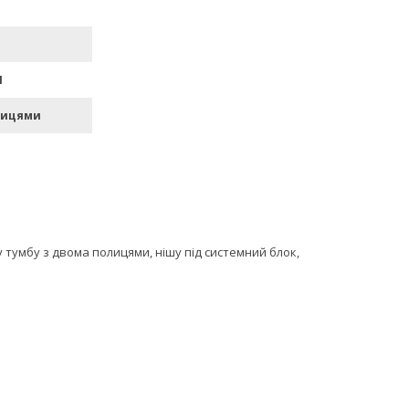
П
лицями
 тумбу з двома полицями, нішу під системний блок,