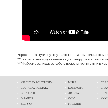
*Прохання актуальну ціну, наявність та комплектацію ме
**Зверніть увагу, що залежно від кольору та яскравості м
***Фабрика залишає за собою право вносити зміни в комп
КРЕДИТ ТА РОЗСТРОЧКА
М'ЯКА
СПАЛ
ДОСТАВКА І ОПЛАТА
КОРПУСНА
ВІТА
КОНТАКТИ
ДИТЯЧА
ПЕРЕ
ГАРАНТІЯ
ОФІС
КУХ
ВІДГУКИ
МАТРАЦИ