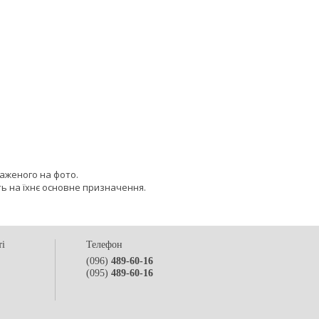
раженого на фото.
ь на їхнє основне призначення.
ті
Телефон
(096)
489-60-16
(095)
489-60-16