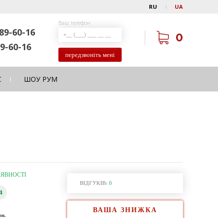
RU
UA
Ваш телефон
89-60-16
0
9-60-16
передзвоніть мені
С
ШОУ РУМ
АЯВНОСТІ
ВІДГУКІВ:
0
4
ВАША ЗНИЖКА
рн.