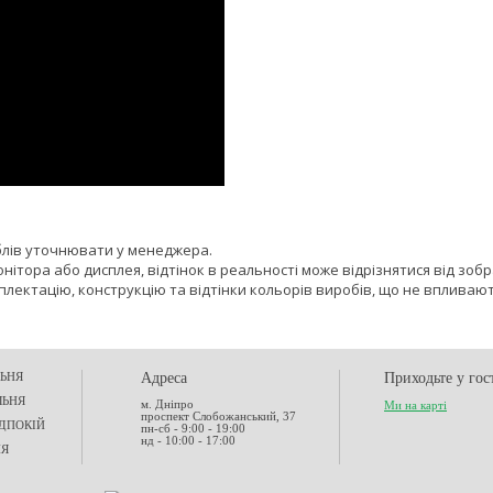
блів уточнювати у менеджера.
онітора або дисплея, відтінок в реальності може відрізнятися від зоб
лектацію, конструкцію та відтінки кольорів виробів, що не впливают
ЬНЯ
Адреса
Приходьте у гос
ЛЬНЯ
м. Дніпро
Ми на карті
проспект Слобожанський, 37
ДПОКІЙ
пн-сб - 9:00 - 19:00
нд - 10:00 - 17:00
НЯ