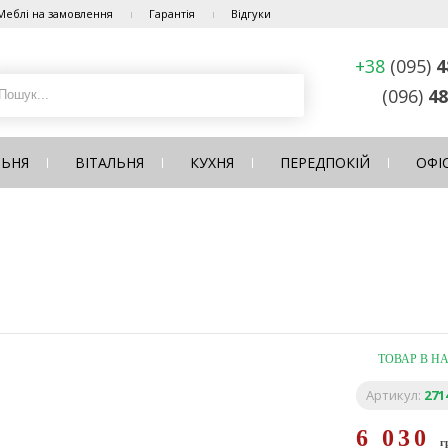
Меблі на замовлення
Гарантія
Відгуки
+38
(095)
4
(096)
48
ЛЬНЯ
ВІТАЛЬНЯ
КУХНЯ
ПЕРЕДПОКІЙ
ОФІ
ТОВАР В Н
Артикул:
271
6 030
г