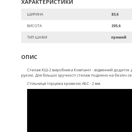
ХАРАКТЕРИСТИКИ
ШИРИНА
83,6
ВИСОТА
205,6
ТИП ШАФИ
прямий
ОПИС
Стелаж КШ-2 виробника Компаніт - відмінний додаток дл
рукою. Для більшої зручності стелаж поділено на безліч се
Стільниця торцева кромкою АБС - 2 мм.