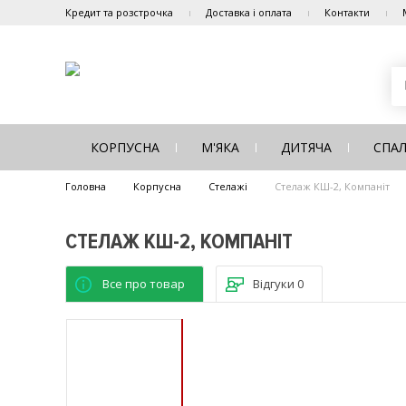
Кредит та розстрочка
Доставка і оплата
Контакти
КОРПУСНА
М'ЯКА
ДИТЯЧА
СПА
Головна
Корпусна
Стелажі
Стелаж КШ-2, Компаніт
СТЕЛАЖ КШ-2, КОМПАНІТ
Все про товар
Відгуки
0