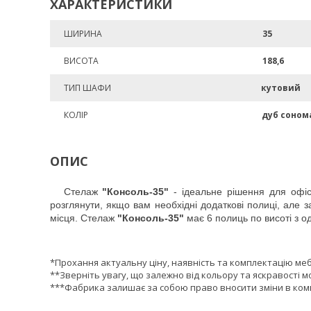
ХАРАКТЕРИСТИКИ
ШИРИНА
35
ВИСОТА
188,6
ТИП ШАФИ
кутовий
КОЛІР
дуб соном
ОПИС
Стелаж
"Консоль-35"
- ідеальне рішення для офіс
розглянути, якщо вам необхідні додаткові полиці, але 
місця. Стелаж
"Консоль-35"
має 6 полиць по висоті з 
*Прохання актуальну ціну, наявність та комплектацію ме
**Зверніть увагу, що залежно від кольору та яскравості м
***Фабрика залишає за собою право вносити зміни в комп