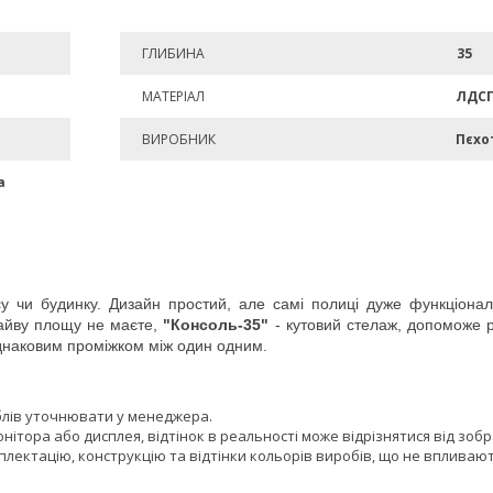
ГЛИБИНА
35
МАТЕРІАЛ
ЛДС
ВИРОБНИК
Пєхо
а
у чи будинку. Дизайн простий, але самі полиці дуже функціонал
зайву площу не маєте,
"Консоль-35"
- кутовий стелаж, допоможе р
однаковим проміжком між один одним.
блів уточнювати у менеджера.
онітора або дисплея, відтінок в реальності може відрізнятися від зоб
лектацію, конструкцію та відтінки кольорів виробів, що не впливают