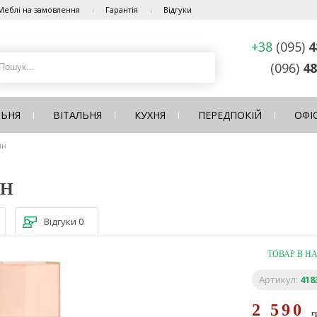
Меблі на замовлення
Гарантія
Відгуки
+38
(095)
4
(096)
48
ЛЬНЯ
ВІТАЛЬНЯ
КУХНЯ
ПЕРЕДПОКІЙ
ОФІ
ін
ІН
Відгуки
0
ТОВАР В Н
Артикул:
418
2 590
г