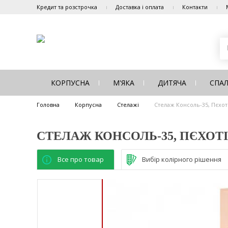
Кредит та розстрочка
Доставка і оплата
Контакти
КОРПУСНА
М'ЯКА
ДИТЯЧА
СПА
Головна
Корпусна
Стелажі
Стелаж Консоль-35, Пєхот
СТЕЛАЖ КОНСОЛЬ-35, ПЄХОТ
Все про товар
Вибір колірного рішення