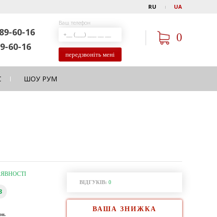
RU
UA
Ваш телефон
89-60-16
0
9-60-16
передзвоніть мені
С
ШОУ РУМ
АЯВНОСТІ
ВІДГУКІВ:
0
3
ВАША ЗНИЖКА
рн.