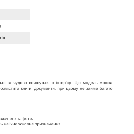
П
тін
ьні та чудово впишуться в інтер'єр. Цю модель можна
озмістити книги, документи, при цьому не займе багато
раженого на фото.
ь на їхнє основне призначення.