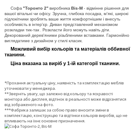
Софа
"Торонто 2"
виробника
Bis-M
- відмінне рішення для
вашої вітальні чи офісу. Зручна, глибока посадка, м'які, широкі
підлокітники зроблять ваше життя комфортнішим і внесуть
особливість в інтер'єр. Диван представлений механізмом
розкладки тик-так
. Розкласти його можуть навіть діти.
Декорований дерев'яними різьбленими вставками. Гармонійно
виглядатиме з дизайном у стилі класик.
Можливий вибір кольорів та матеріалів оббивної
тканини.
Ціна вказана за виріб у 1-ій категорії тканини.
*Прохання актуальну ціну, наявність та комплектацію меблів
уточнювати у менеджера.
**Зверніть увагу, що залежно від кольору та яскравості
монітора або дисплея, відтінок в реальності може відрізнятися
від зображеного на фото.
***Фабрика залишає за собою право вносити зміни в
комплектацію, конструкцію та відтінки кольорів виробів, що не
впливають на їхнє основне призначення.