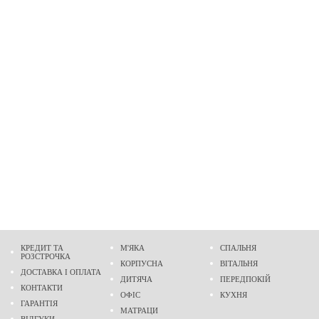
КРЕДИТ ТА
М'ЯКА
СПАЛЬНЯ
РОЗСТРОЧКА
КОРПУСНА
ВІТАЛЬНЯ
ДОСТАВКА І ОПЛАТА
ДИТЯЧА
ПЕРЕДПОКІЙ
КОНТАКТИ
ОФІС
КУХНЯ
ГАРАНТІЯ
МАТРАЦИ