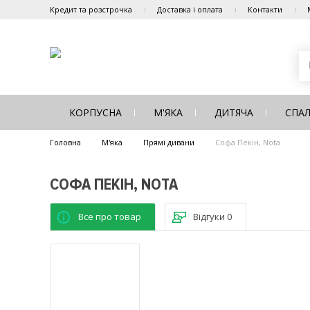
Кредит та розстрочка
Доставка і оплата
Контакти
КОРПУСНА
М'ЯКА
ДИТЯЧА
СПА
Головна
М'яка
Прямі дивани
Софа Пекін, Nota
СОФА ПЕКІН, NOTA
Все про товар
Відгуки
0