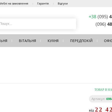
Меблі на замовлення
Гарантія
Відгуки
+38
(095)
4
(096)
48
ЛЬНЯ
ВІТАЛЬНЯ
КУХНЯ
ПЕРЕДПОКІЙ
ОФІ
ТОВАР В Н
Артикул:
698
22 4
від