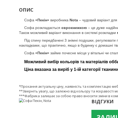
ОПИС
Софа
«Пекін»
виробника
Nota
– чудовий варіант для 
Софа розкладається
єврокнижкою
– це дуже надійни
Також можливий варіант виконання в системі розкладки
Під спину передбачені 3 знімні подушки, регулювати
накладками, що практично, якщо в будинку є домашні тв
Софа
«Пекін»
займе почесне місце у вітальні чи спал
Можливий вибір кольорів та матеріалів обб
Ціна вказана за виріб у 1-ій категорії тканини
*Прохання актуальну ціну, наявність та комплектацію ме
**Зверніть увагу, що залежно від кольору та яскравості м
***Фабрика залишає за собою право вносити зміни в комп
ВІДГУКИ
ЗАЛИШ