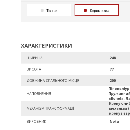
Тік-так
Єврокнижка
ХАРАКТЕРИСТИКИ
ШИРИНА
248
ВИСОТА
77
ДОВЖИНА СПАЛЬНОГО МІСЦЯ
200
Пінополіур
НАПОВНЕННЯ
Пружинний
«Bonel», Л
Крокуючи
МЕХАНІЗМ ТРАНСФОРМАЦІЇ
механізм (
крокує єв
ВИРОБНИК
Nota