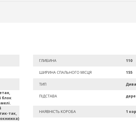
ГЛИБИНА
110
ШИРИНА СПАЛЬНОГО МІСЦЯ
155
ТИП
Див
етан,
ПІДСТАВА
дере
 блок
амелі.
й
НАЯВНІСТЬ КОРОБА
1 ко
тик-так,
рокнижка)