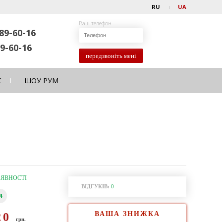
RU
UA
Ваш телефон
89-60-16
9-60-16
передзвоніть мені
С
ШОУ РУМ
АЯВНОСТІ
ВІДГУКІВ:
0
4
ВАША ЗНИЖКА
20
грн.