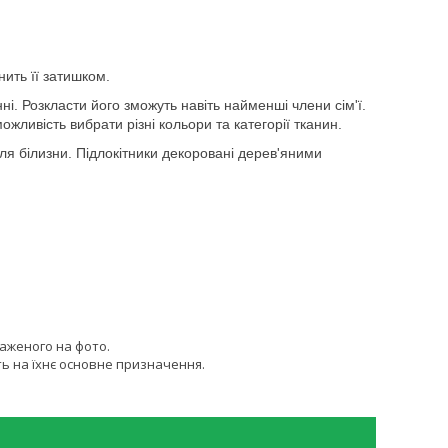
ить її затишком.
. Розкласти його зможуть навіть найменші члени сім'ї.
ожливість вибрати різні кольори та категорії тканин.
я білизни. Підлокітники декоровані дерев'яними
раженого на фото.
ь на їхнє основне призначення.