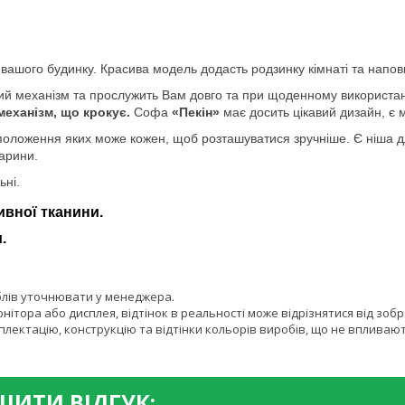
вашого будинку. Красива модель додасть родзинку кімнаті та наповн
й механізм та прослужить Вам довго та при щоденному використанні
механізм, що крокує.
Софа
«Пекін»
має досить цікавий дизайн, є м
 положення яких може кожен, щоб розташуватися зручніше. Є ніша дл
арини.
ьні.
ивної тканини.
.
блів уточнювати у менеджера.
онітора або дисплея, відтінок в реальності може відрізнятися від зоб
лектацію, конструкцію та відтінки кольорів виробів, що не впливают
ИТИ ВІДГУК: