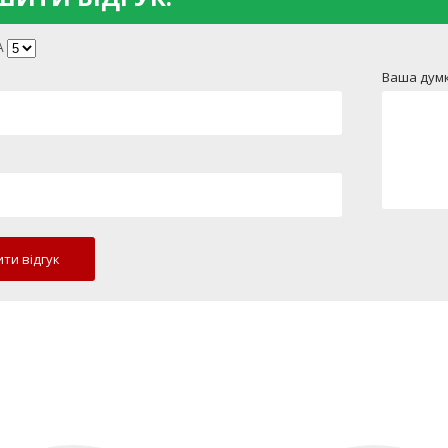
А
Ваша думк
ти відгук