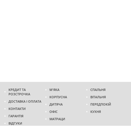
КРЕДИТ ТА
М'ЯКА
СПАЛЬНЯ
РОЗСТРОЧКА
КОРПУСНА
ВІТАЛЬНЯ
ДОСТАВКА І ОПЛАТА
ДИТЯЧА
ПЕРЕДПОКІЙ
КОНТАКТИ
ОФІС
КУХНЯ
ГАРАНТІЯ
МАТРАЦИ
ВІДГУКИ