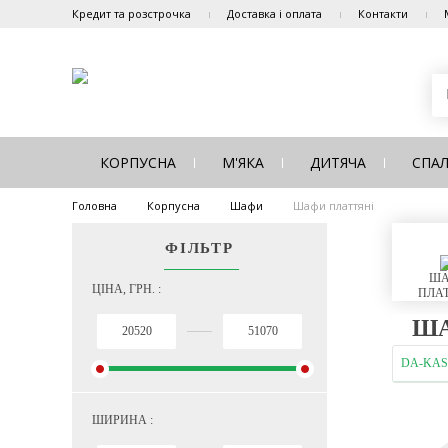
Кредит та розстрочка
Доставка і оплата
Контакти
КОРПУСНА
М'ЯКА
ДИТЯЧА
СПА
Головна
Корпусна
Шафи
Шафи платтяні
ФІЛЬТР
ША
ЦІНА, ГРН. :
ПЛАТ
ША
DA-KAS
ШИРИНА :