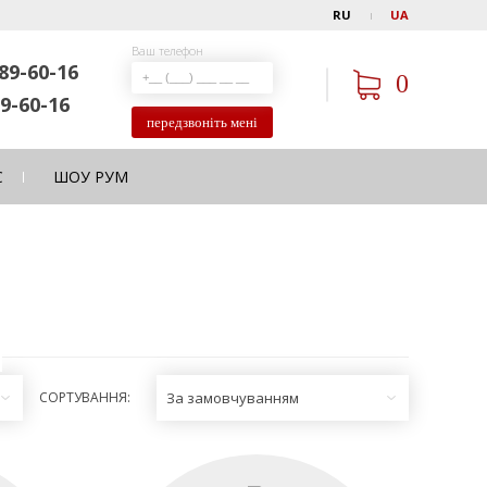
RU
UA
Ваш телефон
89-60-16
0
9-60-16
передзвоніть мені
С
ШОУ РУМ
СОРТУВАННЯ:
За замовчуванням