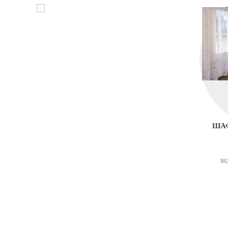
ШАФ
ВІ