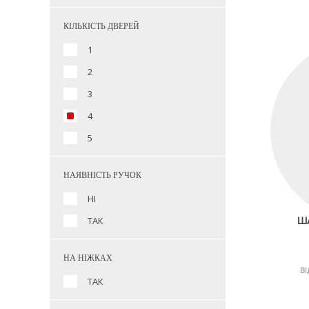
КІЛЬКІСТЬ ДВЕРЕЙ
1
2
3
4
5
НАЯВНІСТЬ РУЧОК
НІ
ТАК
ША
НА НІЖКАХ
ВІ
ТАК