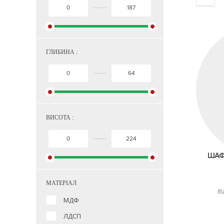
ГЛИБИНА :
ВИСОТА :
ШАФА
МАТЕРІАЛ
ВІ
МДФ
ЛДСП