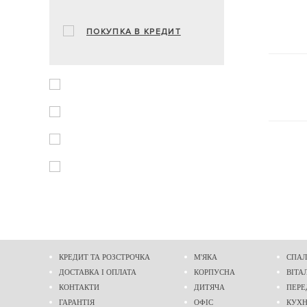
ПОКУПКА В КРЕДИТ
КРЕДИТ ТА РОЗСТРОЧКА
М'ЯКА
СПАЛ
ДОСТАВКА І ОПЛАТА
КОРПУСНА
ВІТА
КОНТАКТИ
ДИТЯЧА
ПЕРЕ
ГАРАНТІЯ
ОФІС
КУХ