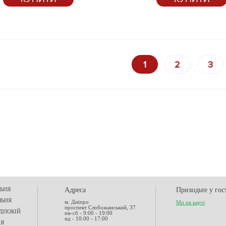
1
2
3
ЬНЯ
Адреса
Приходьте у гос
ЛЬНЯ
м. Дніпро
Ми на карті
проспект Слобожанський, 37
ДПОКІЙ
пн-сб - 9:00 - 19:00
нд - 10:00 - 17:00
НЯ