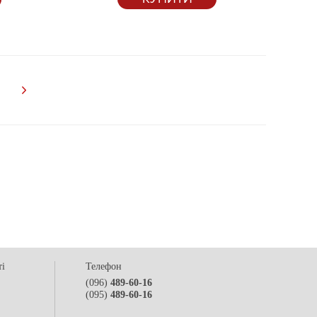
ті
Телефон
(096)
489-60-16
(095)
489-60-16