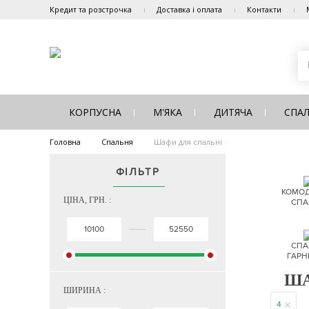
Кредит та розстрочка
Доставка і оплата
Контакти
КОРПУСНА
М'ЯКА
ДИТЯЧА
СПА
Головна
Спальня
Шафи для спальні
ФІЛЬТР
КОМОД
ЦІНА, ГРН. :
СПА
СПА
ГАРН
ША
ШИРИНА :
4