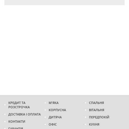
КРЕДИТ ТА
М'ЯКА
СПАЛЬНЯ
РОЗСТРОЧКА
КОРПУСНА
ВІТАЛЬНЯ
ДОСТАВКА І ОПЛАТА
ДИТЯЧА
ПЕРЕДПОКІЙ
КОНТАКТИ
ОФІС
КУХНЯ
ГАРАНТІЯ