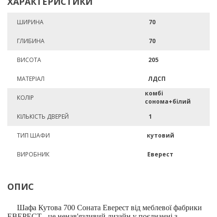
ХАРАКТЕРИСТИКИ
ШИРИНА
70
ГЛИБИНА
70
ВИСОТА
205
МАТЕРІАЛ
ЛДСП
комбі
КОЛІР
сонома+білий
КІЛЬКІСТЬ ДВЕРЕЙ
1
ТИП ШАФИ
кутовий
ВИРОБНИК
Еверест
ОПИС
Шафа Кутова 700 Соната Еверест від меблевої фабрики
ЕВЕРЕСТ - це ненав'язливий дизайн у поєднанні з