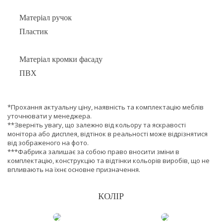
Матеріал ручок
Пластик
Матеріал кромки фасаду
ПВХ
*Прохання актуальну ціну, наявність та комплектацію меблів
уточнювати у менеджера.
**Зверніть увагу, що залежно від кольору та яскравості
монітора або дисплея, відтінок в реальності може відрізнятися
від зображеного на фото.
***Фабрика залишає за собою право вносити зміни в
комплектацію, конструкцію та відтінки кольорів виробів, що не
впливають на їхнє основне призначення.
КОЛІР