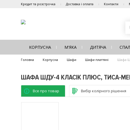
Кредит та розстрочка
Доставка і оплата
Контакти
КОРПУСНА
М'ЯКА
ДИТЯЧА
СПА
Головна
Корпусна
Шафи
Шафи платтяні
Шафа ШД
ШАФА ШДУ-4 КЛАСІК ПЛЮС, ТИСА-МЕ
Все про товар
Вибір колірного рішення