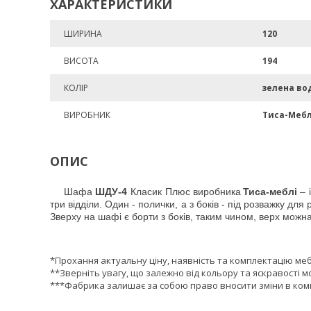
ХАРАКТЕРИСТИКИ
ШИРИНА
120
ВИСОТА
194
КОЛІР
зелена во
ВИРОБНИК
Тиса-Мебл
ОПИС
Шафа
ШДУ-4
Класик Плюс
виробника
Тиса-меблі
– 
три відділи. Один - полички, а з боків - під розважку д
Зверху на шафі є борти з боків, таким чином, верх можн
*Прохання актуальну ціну, наявність та комплектацію ме
**Зверніть увагу, що залежно від кольору та яскравості м
***Фабрика залишає за собою право вносити зміни в комп