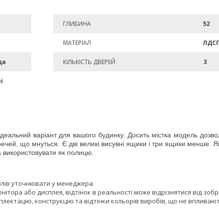
ГЛИБИНА
52
МАТЕРІАЛ
ЛДС
да
КІЛЬКІСТЬ ДВЕРЕЙ
3
і
ідеальний варіант для вашого будинку. Досить містка модель дозв
ля речей, що мнуться. Є дві великі висувні ящики і три ящики менше.
а використовувати як полицю.
блів уточнювати у менеджера.
онітора або дисплея, відтінок в реальності може відрізнятися від зоб
лектацію, конструкцію та відтінки кольорів виробів, що не впливают