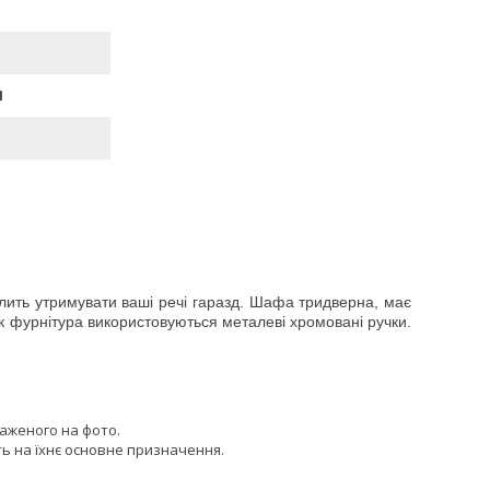
П
олить утримувати ваші речі гаразд. Шафа тридверна, має
 Як фурнітура використовуються металеві хромовані ручки.
раженого на фото.
ь на їхнє основне призначення.