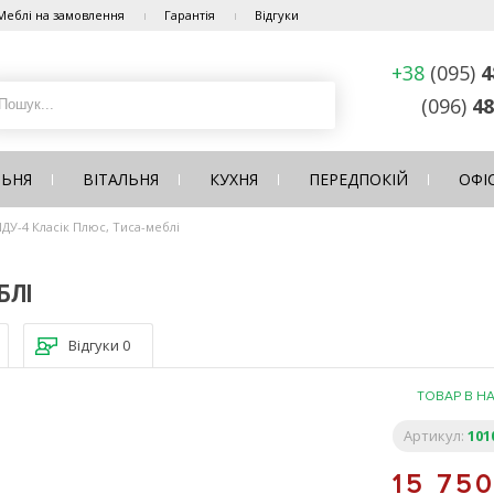
Меблі на замовлення
Гарантія
Відгуки
+38
(095)
4
(096)
48
ЛЬНЯ
ВІТАЛЬНЯ
КУХНЯ
ПЕРЕДПОКІЙ
ОФІ
У-4 Класік Плюс, Тиса-меблі
БЛІ
Відгуки
0
ТОВАР В Н
Артикул:
101
15 75