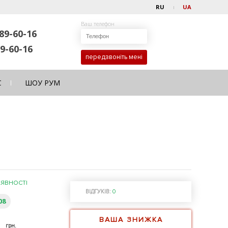
RU
UA
Ваш телефон
89-60-16
9-60-16
передзвоніть мені
С
ШОУ РУМ
АЯВНОСТІ
ВІДГУКІВ:
0
08
ВАША ЗНИЖКА
0
грн.