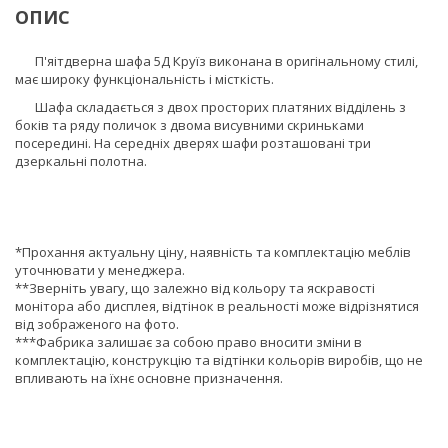
ОПИС
П'яітдверна шафа 5Д Круїз виконана в оригінальному стилі,
має широку функціональність і місткість.
Шафа складається з двох просторих платяних відділень з
боків та ряду поличок з двома висувними скриньками
посередині. На середніх дверях шафи розташовані три
дзеркальні полотна.
*Прохання актуальну ціну, наявність та комплектацію меблів
уточнювати у менеджера.
**Зверніть увагу, що залежно від кольору та яскравості
монітора або дисплея, відтінок в реальності може відрізнятися
від зображеного на фото.
***Фабрика залишає за собою право вносити зміни в
комплектацію, конструкцію та відтінки кольорів виробів, що не
впливають на їхнє основне призначення.