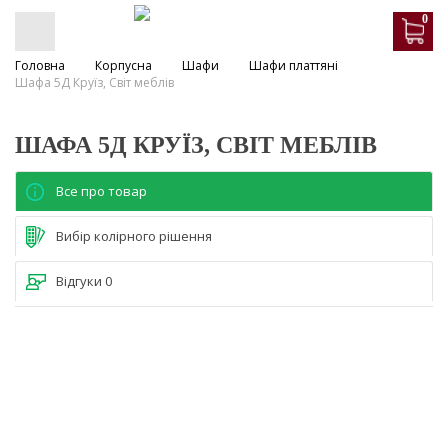
0
Головна
Корпусна
Шафи
Шафи платтяні
Шафа 5Д Круїз, Світ меблів
ШАФА 5Д КРУЇЗ, СВІТ МЕБЛІВ
Все про товар
Вибір колірного рішення
Відгуки
0