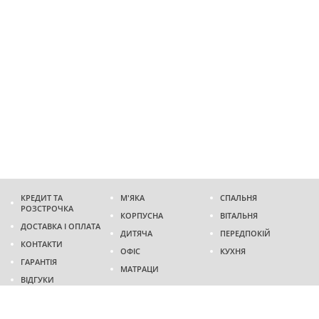
КРЕДИТ ТА
М'ЯКА
СПАЛЬНЯ
РОЗСТРОЧКА
КОРПУСНА
ВІТАЛЬНЯ
ДОСТАВКА І ОПЛАТА
ДИТЯЧА
ПЕРЕДПОКІЙ
КОНТАКТИ
ОФІС
КУХНЯ
ГАРАНТІЯ
МАТРАЦИ
ВІДГУКИ
Адреса