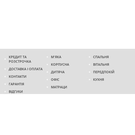
КРЕДИТ ТА
М'ЯКА
СПАЛЬНЯ
РОЗСТРОЧКА
КОРПУСНА
ВІТАЛЬНЯ
ДОСТАВКА І ОПЛАТА
ДИТЯЧА
ПЕРЕДПОКІЙ
КОНТАКТИ
ОФІС
КУХНЯ
ГАРАНТІЯ
МАТРАЦИ
ВІДГУКИ
Адреса
м. Дніпро
проспект Слобожанський, 37
пн-сб - 9:00 - 19:00
нд - 10:00 - 17:00
Приходьте у гості