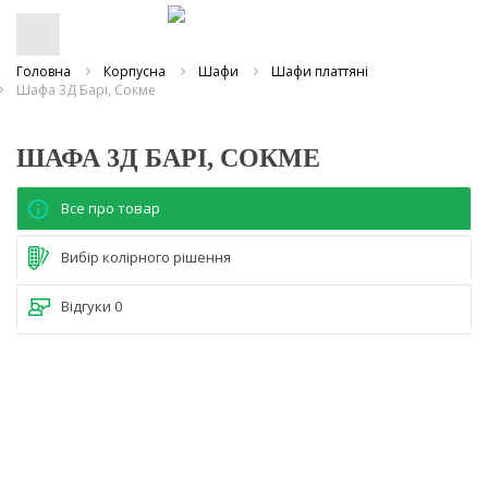
Головна
Корпусна
Шафи
Шафи платтяні
Шафа 3Д Барі, Сокме
ШАФА 3Д БАРІ, СОКМЕ
Все про товар
Вибір колірного рішення
Відгуки
0