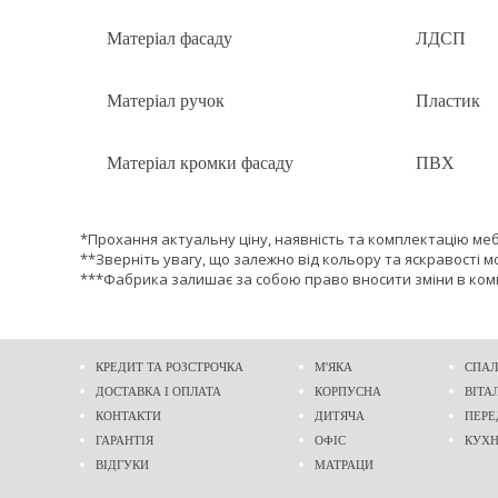
Матеріал фасаду
ЛДСП
Матеріал ручок
Пластик
Матеріал кромки фасаду
ПВХ
*Прохання актуальну ціну, наявність та комплектацію ме
**Зверніть увагу, що залежно від кольору та яскравості м
***Фабрика залишає за собою право вносити зміни в комп
КРЕДИТ ТА РОЗСТРОЧКА
М'ЯКА
СПАЛ
ДОСТАВКА І ОПЛАТА
КОРПУСНА
ВІТА
КОНТАКТИ
ДИТЯЧА
ПЕРЕ
ГАРАНТІЯ
ОФІС
КУХ
ВІДГУКИ
МАТРАЦИ