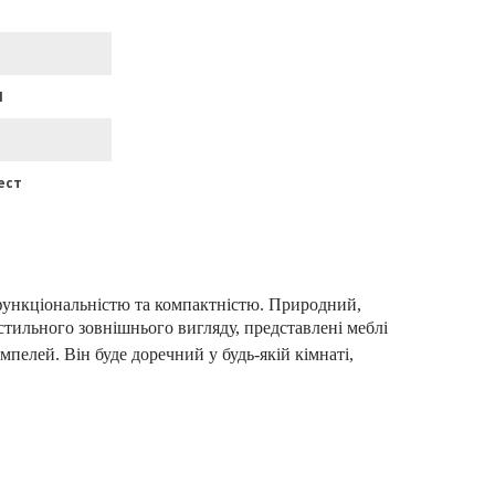
П
ест
 функціональністю та компактністю. Природний,
стильного зовнішнього вигляду, представлені меблі
елей. Він буде доречний у будь-якій кімнаті,