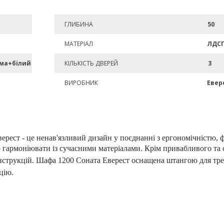
ГЛИБИНА
50
МАТЕРІАЛ
ЛДС
ома+білий
КІЛЬКІСТЬ ДВЕРЕЙ
3
ВИРОБНИК
Евер
ерест - це ненав'язливий дизайн у поєднанні з ергономічністю,
 гармоніювати із сучасними матеріалами. Крім привабливого та 
струкцій. Шафа 1200 Соната Еверест оснащена штангою для тремп
цію.