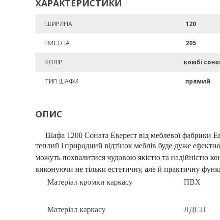
ХАРАКТЕРИСТИКИ
ШИРИНА
120
ВИСОТА
205
КОЛІР
комбі сон
ТИП ШАФИ
прямий
ОПИС
Шафа 1200 Соната Еверест від меблевої фабрики Ев
теплий і
природний відтінок меблів буде дуже ефектно
можуть похвалитися чудовою якістю та надійністю кон
виконуючи не тільки естетичну, але й практичну функ
Матеріал кромки каркасу
ПВХ
Матеріал каркасу
ЛДСП