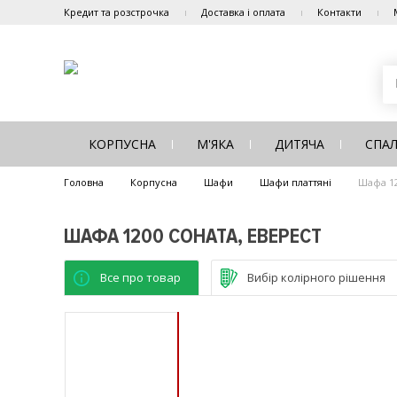
Кредит та розстрочка
Доставка і оплата
Контакти
КОРПУСНА
М'ЯКА
ДИТЯЧА
СПА
Головна
Корпусна
Шафи
Шафи платтяні
Шафа 12
ШАФА 1200 СОНАТА, ЕВЕРЕСТ
Все про товар
Вибір колірного рішення