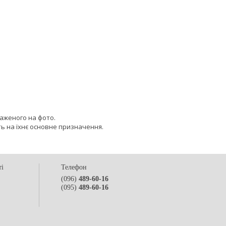
раженого на фото.
ь на їхнє основне призначення.
ті
Телефон
(096)
489-60-16
(095)
489-60-16