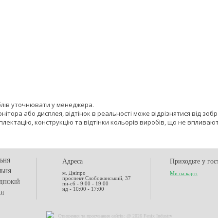
блів уточнювати у менеджера.
онітора або дисплея, відтінок в реальності може відрізнятися від зоб
лектацію, конструкцію та відтінки кольорів виробів, що не впливают
ЬНЯ
Адреса
Приходьте у гос
ЛЬНЯ
м. Дніпро
Ми на карті
проспект Слобожанський, 37
ДПОКІЙ
пн-сб - 9:00 - 19:00
нд - 10:00 - 17:00
НЯ
Створення та
просування сайтів
: @ 2026 Fenix Industry