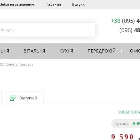
Меблі на замовлення
Гарантія
Відгуки
+38
(095)
4
(096)
48
ЛЬНЯ
ВІТАЛЬНЯ
КУХНЯ
ПЕРЕДПОКІЙ
ОФІ
00 Соната, Еверест
Відгуки
0
ТОВАР В Н
Артикул:
A-0
9 590
г