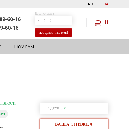
RU
UA
Ваш телефон
89-60-16
0
9-60-16
передзвоніть мені
С
ШОУ РУМ
АЯВНОСТІ
ВІДГУКІВ:
0
061
ВАША ЗНИЖКА
рн.