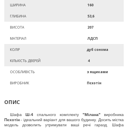
ШИРИНА
160
ГЛИБИНА
53,6
ВИСОТА
207
МАТЕРІАЛ
ЛДСП
КОЛІР
дуб сонома
КІЛЬКІСТЬ ДВЕРЕЙ
4
ОСОБЛИВІСТЬ
з ящиками
ВИРОБНИК
Пєхотін
ОПИС
Шафа
Ш-4
спального комплекту
"Мілана"
виробника
Пєхотін
- ідеальний варіант для вашого будинку. Досить містка
модель дозволить утримувати ваші речі гаразд. Шафа