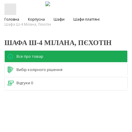
Головна
Корпусна
Шафи
Шафи платтяні
Шафа Ш-4 Мілана, Пєхотін
ШАФА Ш-4 МІЛАНА, ПЄХОТІН
Все про товар
Вибір колірного рішення
Відгуки
0