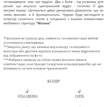
чотиридверна, має три відділи. Два з боків - під розважку для
речей, що мнуться, центральний відділ - полички. Є два
висувні ящики. Центральні двері декоровані дзеркалом, що не
лише красиво, а й функціонально. Чудово буде виглядати в
інтер'єрі сучасного стилю в поєднанні з іншими елементами
меблевого гарнітуру
"Мілана"
.
*Прохання актуальну ціну, наявність та комплектацію меблів
уточнювати у менеджера.
**Зверніть увагу, що залежно від кольору та яскравості
монітора або дисплея, відтінок в реальності може відрізнятися
від зображеного на фото.
***Фабрика залишає за собою право вносити зміни в
комплектацію, конструкцію та відтінки кольорів виробів, що не
впливають на їхнє основне призначення.
КОЛІР
ДУБ СОНОМА
ГОРІХ