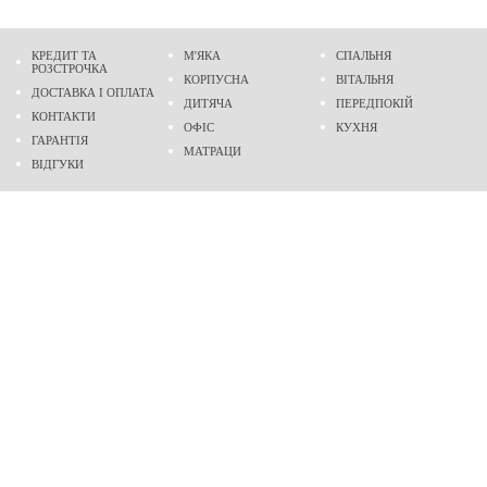
КРЕДИТ ТА
М'ЯКА
СПАЛЬНЯ
РОЗСТРОЧКА
КОРПУСНА
ВІТАЛЬНЯ
ДОСТАВКА І ОПЛАТА
ДИТЯЧА
ПЕРЕДПОКІЙ
КОНТАКТИ
ОФІС
КУХНЯ
ГАРАНТІЯ
МАТРАЦИ
ВІДГУКИ
Адреса
м. Дніпро
проспект Слобожанський, 37
пн-сб - 9:00 - 19:00
нд - 10:00 - 17:00
Приходьте у гості
Ми на карті
Телефон
(096)
489-60-16
(095)
489-60-16
Створення та
просування сайтів
: @ 2026 Fenix Industry