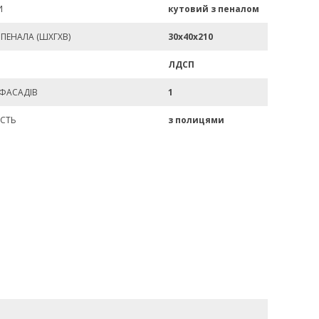
И
кутовий з пеналом
ПЕНАЛА (ШХГХВ)
30х40х210
ЛДСП
 ФАСАДІВ
1
СТЬ
з полицями