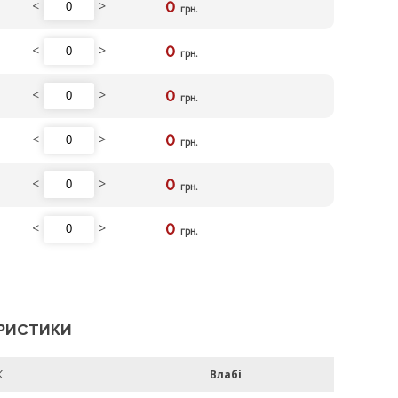
<
>
0
грн.
<
>
0
грн.
<
>
0
грн.
<
>
0
грн.
<
>
0
грн.
<
>
0
грн.
РИСТИКИ
К
Влабі