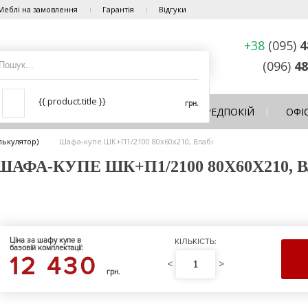
Меблі на замовлення
Гарантія
Відгуки
+38
(095)
4
(096)
48
{{ product.title }}
грн.
ЛЬНЯ
ВІТАЛЬНЯ
КУХНЯ
ПЕРЕДПОКІЙ
ОФІ
лькулятор)
Шафа-купе ШК+П1/2100 80х60х210, Влабі
АФА-КУПЕ ШК+П1/2100 80Х60Х210, 
Ціна за шафу купе в
КІЛЬКІСТЬ:
базовій комплектації:
12 430
<
>
грн.