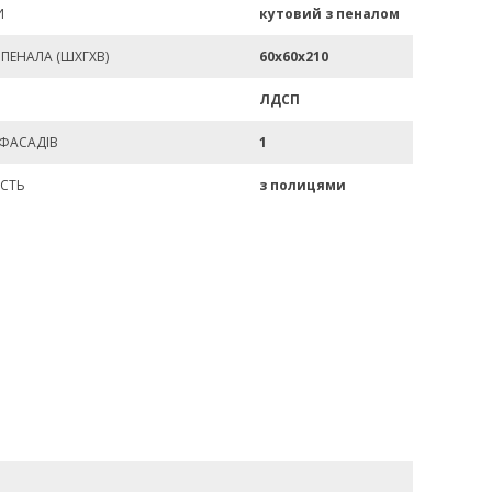
И
кутовий з пеналом
ПЕНАЛА (ШХГХВ)
60х60х210
ЛДСП
 ФАСАДІВ
1
СТЬ
з полицями