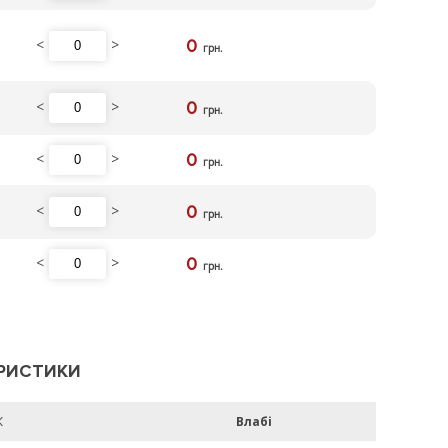
<
>
0
грн.
<
>
0
грн.
<
>
0
грн.
<
>
0
грн.
<
>
0
грн.
РИСТИКИ
К
Влабі