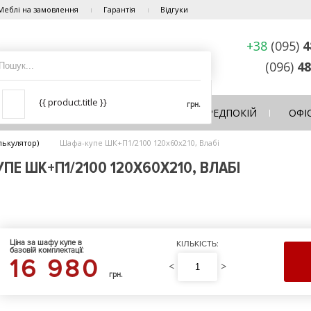
Меблі на замовлення
Гарантія
Відгуки
+38
(095)
4
(096)
48
{{ product.title }}
грн.
ЛЬНЯ
ВІТАЛЬНЯ
КУХНЯ
ПЕРЕДПОКІЙ
ОФІ
лькулятор)
Шафа-купе ШК+П1/2100 120х60х210, Влабі
Е ШК+П1/2100 120Х60Х210, ВЛАБІ
Ціна за шафу купе в
КІЛЬКІСТЬ:
базовій комплектації:
16 980
<
>
грн.