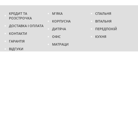
КРЕДИТ ТА
М'ЯКА
СПАЛЬНЯ
РОЗСТРОЧКА
КОРПУСНА
ВІТАЛЬНЯ
ДОСТАВКА І ОПЛАТА
ДИТЯЧА
ПЕРЕДПОКІЙ
КОНТАКТИ
ОФІС
КУХНЯ
ГАРАНТІЯ
МАТРАЦИ
ВІДГУКИ
Адреса
м. Дніпро
проспект Слобожанський, 37
пн-сб - 9:00 - 19:00
нд - 10:00 - 17:00
Приходьте у гості
Ми на карті
Телефон
(096)
489-60-16
(095)
489-60-16
Створення та
просування сайтів
: @ 2026 Fenix Industry