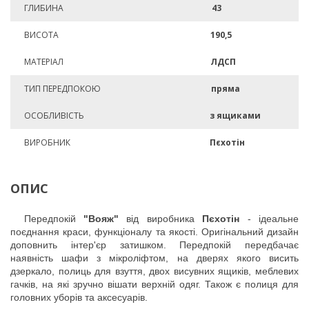
ГЛИБИНА
43
ВИСОТА
190,5
МАТЕРІАЛ
ЛДСП
ТИП ПЕРЕДПОКОЮ
пряма
ОСОБЛИВІСТЬ
з ящиками
ВИРОБНИК
Пєхотін
ОПИС
Передпокій
"Вояж"
від виробника
Пєхотін
- ідеальне
поєднання краси, функціоналу та якості. Оригінальний дизайн
доповнить інтер'єр затишком. Передпокій передбачає
наявність шафи з мікроліфтом, на дверях якого висить
дзеркало, полиць для взуття, двох висувних ящиків, меблевих
гачків, на які зручно вішати верхній одяг. Також є полиця для
головних уборів та аксесуарів.