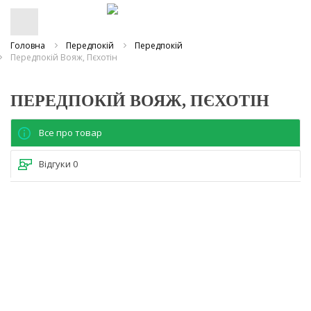
Головна
Передпокій
Передпокій
Передпокій Вояж, Пєхотін
ПЕРЕДПОКІЙ ВОЯЖ, ПЄХОТІН
Все про товар
Відгуки
0