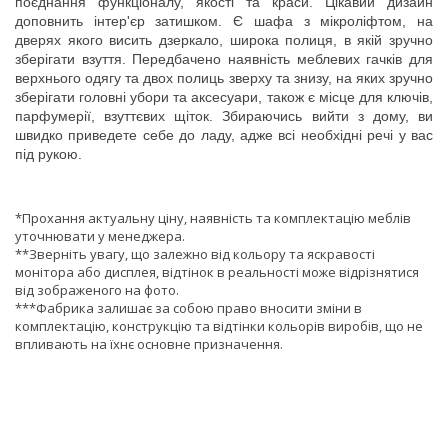
поєднання функціоналу, якості та краси. Цікавий дизайн
доповнить інтер'єр затишком. Є шафа з мікроліфтом, на
дверях якого висить дзеркало, широка полиця, в якій зручно
зберігати взуття. Передбачено наявність меблевих гачків для
верхнього одягу та двох полиць зверху та знизу, на яких зручно
зберігати головні убори та аксесуари, також є місце для ключів,
парфумерії, взуттєвих щіток. Збираючись вийти з дому, ви
швидко приведете себе до ладу, адже всі необхідні речі у вас
під рукою.
*Прохання актуальну ціну, наявність та комплектацію меблів
уточнювати у менеджера.
**Зверніть увагу, що залежно від кольору та яскравості
монітора або дисплея, відтінок в реальності може відрізнятися
від зображеного на фото.
***Фабрика залишає за собою право вносити зміни в
комплектацію, конструкцію та відтінки кольорів виробів, що не
впливають на їхнє основне призначення.