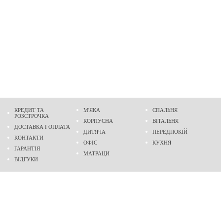
КРЕДИТ ТА
М'ЯКА
СПАЛЬНЯ
РОЗСТРОЧКА
КОРПУСНА
ВІТАЛЬНЯ
ДОСТАВКА І ОПЛАТА
ДИТЯЧА
ПЕРЕДПОКІЙ
КОНТАКТИ
ОФІС
КУХНЯ
ГАРАНТІЯ
МАТРАЦИ
ВІДГУКИ
Адреса
м. Дніпро
проспект Слобожанський, 37
пн-сб - 9:00 - 19:00
нд - 10:00 - 17:00
Приходьте у гості