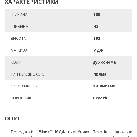
ХАРАКТЕРИСТИКИ
ШИРИНА
100
ГЛИБИНА
43
ВИСОТА
192
МАТЕРІАЛ
МДФ
КОЛІР
дуб сонома
ТИП ПЕРЕДПОКОЮ
пряма
ОСОБЛИВІСТЬ
з ящиками
ВИРОБНИК
Пєхотін
ОПИС
Передпокій
"Візит" МДФ
виробника Пєхотін - ідеальне