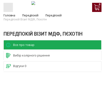
0
Головна
Передпокій
Передпокій
Передпокій Візит МДФ, Пєхотін
ПЕРЕДПОКІЙ ВІЗИТ МДФ, ПЄХОТІН
Все про товар
Вибір колірного рішення
Відгуки
0