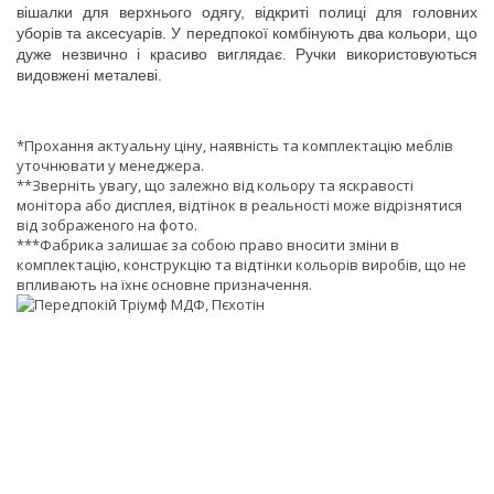
вішалки для верхнього одягу, відкриті полиці для головних
уборів та аксесуарів. У передпокої комбінують два кольори, що
дуже незвично і красиво виглядає. Ручки використовуються
видовжені металеві.
*Прохання актуальну ціну, наявність та комплектацію меблів
уточнювати у менеджера.
**Зверніть увагу, що залежно від кольору та яскравості
монітора або дисплея, відтінок в реальності може відрізнятися
від зображеного на фото.
***Фабрика залишає за собою право вносити зміни в
комплектацію, конструкцію та відтінки кольорів виробів, що не
впливають на їхнє основне призначення.