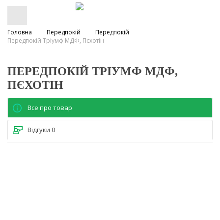
Головна
Передпокій
Передпокій
Передпокій Тріумф МДФ, Пєхотін
ПЕРЕДПОКІЙ ТРІУМФ МДФ,
ПЄХОТІН
Все про товар
Відгуки
0