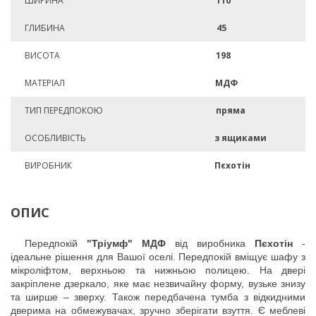
ШИРИНА
110
ГЛИБИНА
45
ВИСОТА
198
МАТЕРІАЛ
МДФ
ТИП ПЕРЕДПОКОЮ
пряма
ОСОБЛИВІСТЬ
з ящиками
ВИРОБНИК
Пєхотін
ОПИС
Передпокій
"Тріумф" МДФ
від виробника
Пєхотін
-
ідеальне рішення для Вашої оселі. Передпокій вміщує шафу з
мікроліфтом, верхньою та нижньою полицею. На двері
закріплене дзеркало, яке має незвичайну форму, вузьке знизу
та ширше – зверху. Також передбачена тумба з відкидними
дверима на обмежувачах, зручно зберігати взуття. Є меблеві