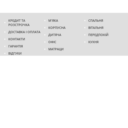
КРЕДИТ ТА
М'ЯКА
СПАЛЬНЯ
РОЗСТРОЧКА
КОРПУСНА
ВІТАЛЬНЯ
ДОСТАВКА І ОПЛАТА
ДИТЯЧА
ПЕРЕДПОКІЙ
КОНТАКТИ
ОФІС
КУХНЯ
ГАРАНТІЯ
МАТРАЦИ
ВІДГУКИ
Адреса
м. Дніпро
проспект Слобожанський, 37
пн-сб - 9:00 - 19:00
нд - 10:00 - 17:00
Приходьте у гості
Ми на карті
Телефон
(096)
489-60-16
(095)
489-60-16