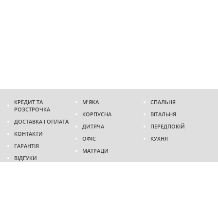
КРЕДИТ ТА
М'ЯКА
СПАЛЬНЯ
РОЗСТРОЧКА
КОРПУСНА
ВІТАЛЬНЯ
ДОСТАВКА І ОПЛАТА
ДИТЯЧА
ПЕРЕДПОКІЙ
КОНТАКТИ
ОФІС
КУХНЯ
ГАРАНТІЯ
МАТРАЦИ
ВІДГУКИ
Адреса
м. Дніпро
проспект Слобожанський, 37
пн-сб - 9:00 - 19:00
нд - 10:00 - 17:00
Приходьте у гості