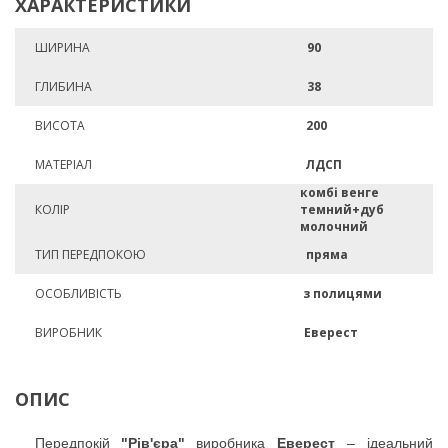
ХАРАКТЕРИСТИКИ
ШИРИНА
90
ГЛИБИНА
38
ВИСОТА
200
МАТЕРІАЛ
ЛДСП
комбі венге
КОЛІР
темний+дуб
молочний
ТИП ПЕРЕДПОКОЮ
пряма
ОСОБЛИВІСТЬ
з полицями
ВИРОБНИК
Еверест
ОПИС
Передпокій
"Рів'єра"
виробника
Еверест
– ідеальний