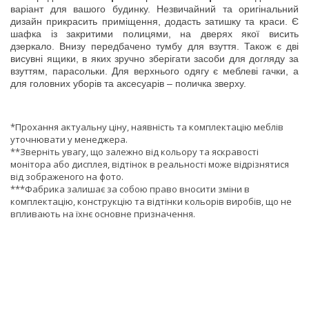
варіант для вашого будинку. Незвичайний та оригінальний
дизайн прикрасить приміщення, додасть затишку та краси. Є
шафка із закритими полицями, на дверях якої висить
дзеркало. Внизу передбачено тумбу для взуття. Також є дві
висувні ящики, в яких зручно зберігати засоби для догляду за
взуттям, парасольки. Для верхнього одягу є меблеві гачки, а
для головних уборів та аксесуарів – поличка зверху.
*Прохання актуальну ціну, наявність та комплектацію меблів
уточнювати у менеджера.
**Зверніть увагу, що залежно від кольору та яскравості
монітора або дисплея, відтінок в реальності може відрізнятися
від зображеного на фото.
***Фабрика залишає за собою право вносити зміни в
комплектацію, конструкцію та відтінки кольорів виробів, що не
впливають на їхнє основне призначення.