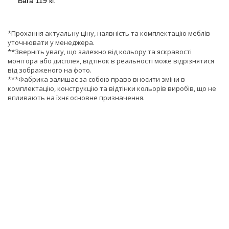
Вага 119 кг.
*Прохання актуальну ціну, наявність та комплектацію меблів
уточнювати у менеджера.
**Зверніть увагу, що залежно від кольору та яскравості
монітора або дисплея, відтінок в реальності може відрізнятися
від зображеного на фото.
***Фабрика залишає за собою право вносити зміни в
комплектацію, конструкцію та відтінки кольорів виробів, що не
впливають на їхнє основне призначення.