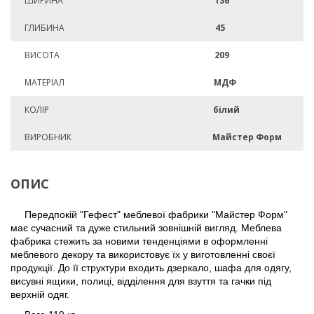
ШИРИНА
136
ГЛИБИНА
45
ВИСОТА
209
МАТЕРІАЛ
МДФ
КОЛІР
білий
ВИРОБНИК
Майстер Форм
ОПИС
Передпокій "Гефест" меблевої фабрики "Майстер Форм"
має сучасний та дуже стильний зовнішній вигляд. Меблева
фабрика стежить за новими тенденціями в оформленні
меблевого декору та використовує їх у виготовленні своєї
продукції. До її структури входить дзеркало, шафа для одягу,
висувні ящики, полиці, відділення для взуття та гачки під
верхній одяг.