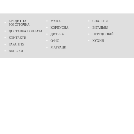
КРЕДИТ ТА
М'ЯКА
СПАЛЬНЯ
РОЗСТРОЧКА
КОРПУСНА
ВІТАЛЬНЯ
ДОСТАВКА І ОПЛАТА
ДИТЯЧА
ПЕРЕДПОКІЙ
КОНТАКТИ
ОФІС
КУХНЯ
ГАРАНТІЯ
МАТРАЦИ
ВІДГУКИ
Адреса
м. Дніпро
проспект Слобожанський, 37
пн-сб - 9:00 - 19:00
нд - 10:00 - 17:00
Приходьте у гості
Ми на карті
Телефон
(096)
489-60-16
(095)
489-60-16
Створення та
просування сайтів
: @ 2026 Fenix Industry