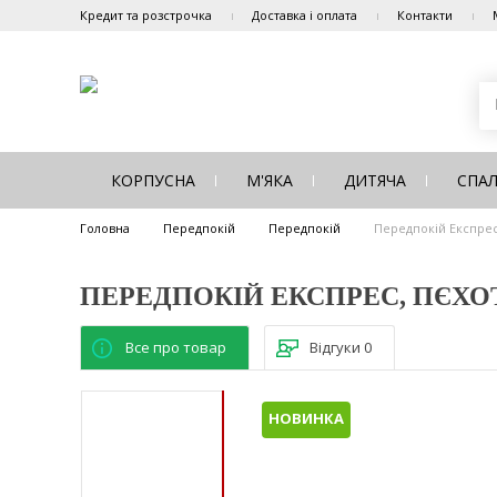
Кредит та розстрочка
Доставка і оплата
Контакти
КОРПУСНА
М'ЯКА
ДИТЯЧА
СПА
Головна
Передпокій
Передпокій
Передпокій Експрес
ПЕРЕДПОКІЙ ЕКСПРЕС, ПЄХО
Все про товар
Відгуки
0
НОВИНКА