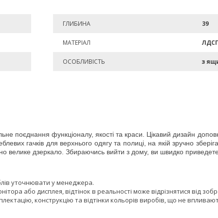
ГЛИБИНА
39
МАТЕРІАЛ
ЛДС
ОСОБЛИВІСТЬ
з ящ
льне поєднання функціоналу, якості та краси. Цікавий дизайн допо
блевих гачків для верхнього одягу та полиці, на якій зручно зберіг
о велике дзеркало. Збираючись вийти з дому, ви швидко приведете се
блів уточнювати у менеджера.
онітора або дисплея, відтінок в реальності може відрізнятися від зоб
лектацію, конструкцію та відтінки кольорів виробів, що не впливают