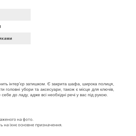
П
иками
внить інтер'єр затишком. Є закрита шафа, широка полиця,
ати головні убори та аксесуари, також є місце для ключів,
бе до ладу, адже всі необхідні речі у вас під рукою.
раженого на фото.
ь на їхнє основне призначення.