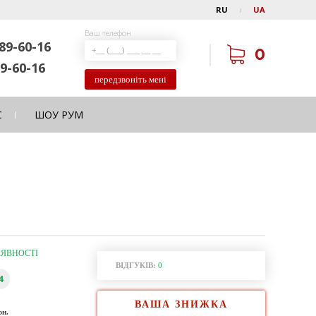
RU
UA
Ваш телефон
89-60-16
0
9-60-16
передзвоніть мені
С
ШОУ РУМ
АЯВНОСТІ
ВІДГУКІВ:
0
4
ВАША ЗНИЖКА
рн.