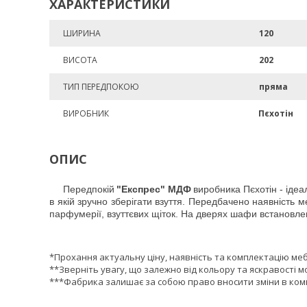
ХАРАКТЕРИСТИКИ
ШИРИНА
120
ВИСОТА
202
ТИП ПЕРЕДПОКОЮ
пряма
ВИРОБНИК
Пєхотін
ОПИС
Передпокій
"Експрес" МДФ
виробника Пєхотін - ідеа
в якій зручно зберігати взуття. Передбачено наявність ме
парфумерії, взуттєвих щіток. На дверях шафи встановлен
*Прохання актуальну ціну, наявність та комплектацію ме
**Зверніть увагу, що залежно від кольору та яскравості м
***Фабрика залишає за собою право вносити зміни в комп