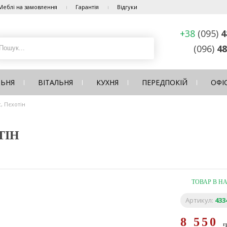
Меблі на замовлення
Гарантія
Відгуки
+38
(095)
4
(096)
48
ЛЬНЯ
ВІТАЛЬНЯ
КУХНЯ
ПЕРЕДПОКІЙ
ОФІ
, Пєхотін
ТІН
ТОВАР В Н
Артикул:
433
8 550
г