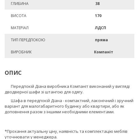
ГЛИБИНА
38
ВИСОТА
170
МАТЕРІАЛ
ЛДСП
ТИП ПЕРЕДПОКОЮ
пряма
ВИРОБНИК
Компаніт
ОПИС
Передпокій Діана виробника Компаніт виконаний у вигляді
дводверної шафи зі штангою для одягу.
Шафа в передпокій Діана - компактний, лаконічний і зручний
варіант для малогабаритного будинку або квартири, або як
доповнення разом з іншими необхідними елементами.
*Прохання актуальну ціну, наявність та комплектацію меблів
уточнювати у менеджера.