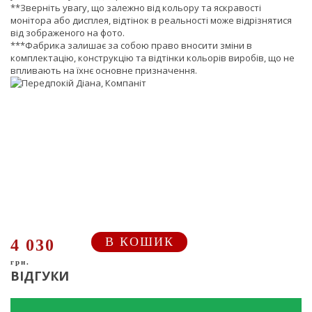
**Зверніть увагу, що залежно від кольору та яскравості
монітора або дисплея, відтінок в реальності може відрізнятися
від зображеного на фото.
***Фабрика залишає за собою право вносити зміни в
комплектацію, конструкцію та відтінки кольорів виробів, що не
впливають на їхнє основне призначення.
В КОШИК
4 030
грн.
ВІДГУКИ