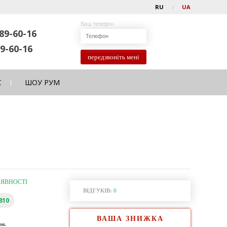
RU
UA
Ваш телефон
89-60-16
9-60-16
передзвоніть мені
С
ШОУ РУМ
АЯВНОСТІ
ВІДГУКІВ:
0
810
ВАША ЗНИЖКА
рн.