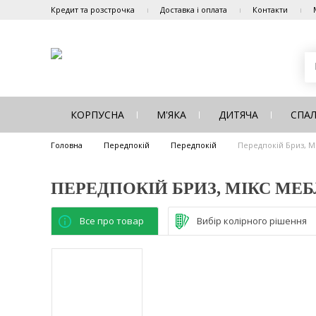
Кредит та розстрочка
Доставка і оплата
Контакти
КОРПУСНА
М'ЯКА
ДИТЯЧА
СПА
Головна
Передпокій
Передпокій
Передпокій Бриз, М
ПЕРЕДПОКІЙ БРИЗ, МІКС МЕБ
Все про товар
Вибір колірного рішення