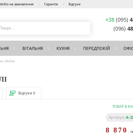
Меблі на замовлення
Гарантія
Відгуки
+38
(095)
4
(096)
48
ЛЬНЯ
ВІТАЛЬНЯ
КУХНЯ
ПЕРЕДПОКІЙ
ОФІ
ікс Меблі
ЛІ
Відгуки
0
ТОВАР В Н
Артикул:
A-2
8 870
г