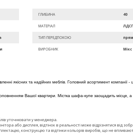
ГЛИБИНА
40
МАТЕРІАЛ
ЛДС
а
ТИП ПЕРЕДПОКОЮ
пря
ми
ВИРОБНИК
Мікс
ленні якісних та надійних меблів. Головний асортимент компанії - це
повненням Вашої квартири. Містка шафа-купе заощадить місце, а н
блів уточнювати у менеджера.
онітора або дисплея, відтінок в реальності може відрізнятися від зоб
лектацію, конструкцію та відтінки кольорів виробів, що не впливают