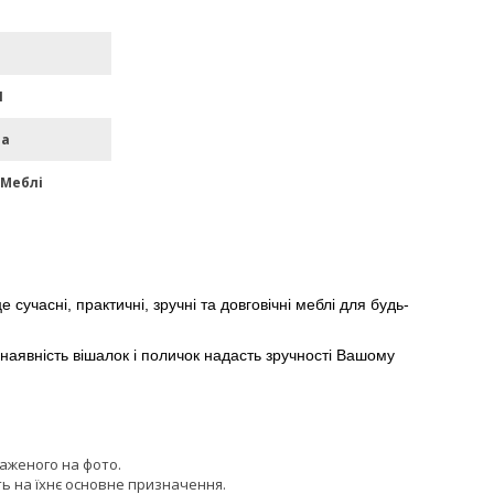
П
ма
 Меблі
 сучасні, практичні, зручні та довговічні меблі для будь-
аявність вішалок і поличок надасть зручності Вашому
раженого на фото.
ь на їхнє основне призначення.