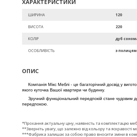
ХАРАКТЕРИСТИКИ
ШИРИНА
120
ВИСОТА
220
КОЛІР
дуб соном
ОСОБЛИВІСТЬ
з полиця
ОПИС
Компанія Мікс Меблі - це багаторічний досвід у виготов
якого куточка Вашої квартири чи будинку.
Зручний функціональний передпокій стане чудовим до
передпокою.
*Прохання актуальну ціну, наявність та комплектацію ме
**Зверніть увагу, що залежно від кольору та яскравості м
***Фабрика залишає за собою право вносити зміни в комп