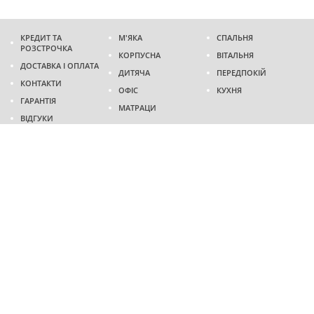
КРЕДИТ ТА
М'ЯКА
СПАЛЬНЯ
РОЗСТРОЧКА
КОРПУСНА
ВІТАЛЬНЯ
ДОСТАВКА І ОПЛАТА
ДИТЯЧА
ПЕРЕДПОКІЙ
КОНТАКТИ
ОФІС
КУХНЯ
ГАРАНТІЯ
МАТРАЦИ
ВІДГУКИ
Адреса
м. Дніпро
проспект Слобожанський, 37
пн-сб - 9:00 - 19:00
нд - 10:00 - 17:00
Приходьте у гості
Ми на карті
Телефон
(096)
489-60-16
(095)
489-60-16
Створення та
просування сайтів
: @ 2026 Fenix Industry