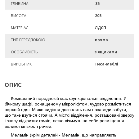
ГЛИБИНА
35
ВИСОТА
205
МАТЕРІАЛ
ЛДСП
ТИП ПЕРЕДПОКОЮ
пряма
ОСОБЛИВІСТЬ
з ящиками
ВИРОБНИК
Тиса-Меблі
ОПИС
Компактний передпокій має функціональні відділення. У
бічному шафі, оснащеному мікроліфтом, чудово розміститься
верхній одяг. М'яке сидіння дозволить вам назавжди забути,
що таке взутися стоячи. А місткі відділення, розташовані зверху
і знизу відкритих гачків, легко візьмуть на себе розміщення
великої кількості речей.
Меламін (крім деталей - Меламін, що направляють