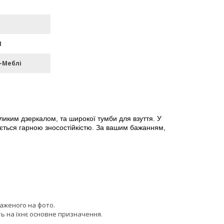
П
-Меблі
ликим дзеркалом, та широкої тумби для взуття. У
няється гарною зносостійкістю. За вашим бажанням,
раженого на фото.
ь на їхнє основне призначення.