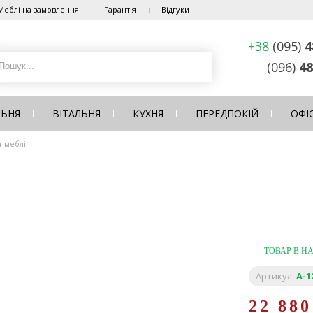
Меблі на замовлення
Гарантія
Відгуки
+38
(095)
4
(096)
48
ЛЬНЯ
ВІТАЛЬНЯ
КУХНЯ
ПЕРЕДПОКІЙ
ОФІ
а-меблі
ТОВАР В Н
Артикул:
A-1
22 88