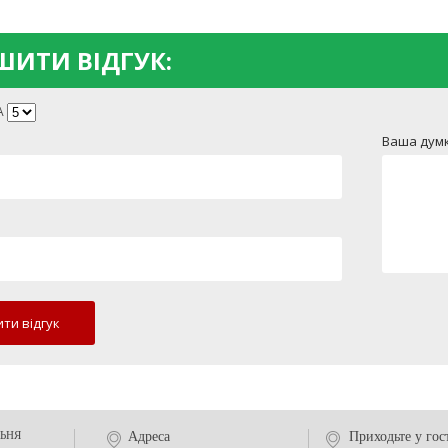
ИТИ ВІДГУК:
А
Ваша думк
ти відгук
ЬНЯ
Адреса
Приходьте у гос