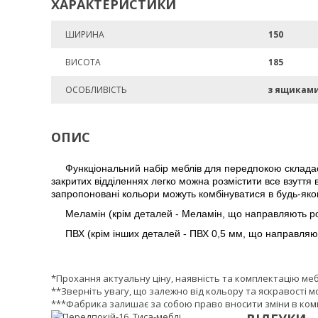
ХАРАКТЕРИСТИКИ
ШИРИНА
150
ВИСОТА
185
ОСОБЛИВІСТЬ
з ящикам
ОПИС
Функціональний набір меблів для передпокою складаєт
закритих відділеннях легко можна розмістити все взуття
запропоновані кольори можуть комбінуватися в будь-яком
Меламін (крім деталей - Меламін, що направляють ро
ПВХ (крім інших деталей - ПВХ 0,5 мм, що направляют
*Прохання актуальну ціну, наявність та комплектацію ме
**Зверніть увагу, що залежно від кольору та яскравості м
***Фабрика залишає за собою право вносити зміни в комп