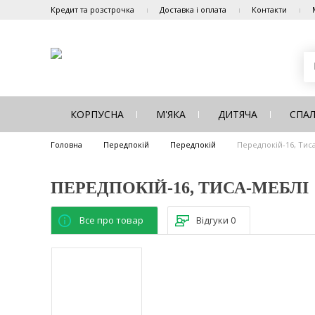
Кредит та розстрочка
Доставка і оплата
Контакти
КОРПУСНА
М'ЯКА
ДИТЯЧА
СПА
Головна
Передпокій
Передпокій
Передпокій-16, Тис
ПЕРЕДПОКІЙ-16, ТИСА-МЕБЛІ
Все про товар
Відгуки
0