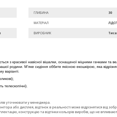
ГЛИБИНА
30
МАТЕРІАЛ
ЛДС
и
ВИРОБНИК
Тиса
ься з красивої навісної вішалки, оснащеної міцними гачками та ве
 вашої родини. М'яке сидіння оббите якісною екошкірою, яка відріз
у варіанті.
ликові);
ь телескопічні).
блів уточнювати у менеджера.
онітора або дисплея, відтінок в реальності може відрізнятися від зоб
лектацію, конструкцію та відтінки кольорів виробів, що не впливают