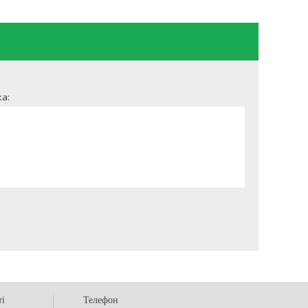
а:
ті
Телефон