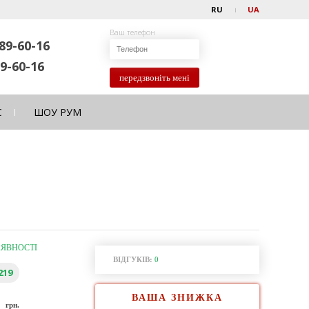
RU
UA
Ваш телефон
89-60-16
9-60-16
передзвоніть мені
С
ШОУ РУМ
АЯВНОСТІ
ВІДГУКІВ:
0
219
ВАША ЗНИЖКА
0
грн.