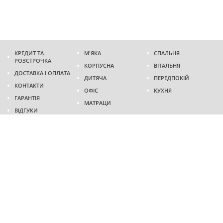
КРЕДИТ ТА
М'ЯКА
СПАЛЬНЯ
РОЗСТРОЧКА
КОРПУСНА
ВІТАЛЬНЯ
ДОСТАВКА І ОПЛАТА
ДИТЯЧА
ПЕРЕДПОКІЙ
КОНТАКТИ
ОФІС
КУХНЯ
ГАРАНТІЯ
МАТРАЦИ
ВІДГУКИ
Адреса
м. Дніпро
проспект Слобожанський, 37
пн-сб - 9:00 - 19:00
нд - 10:00 - 17:00
Приходьте у гості
Ми на карті
Телефон
(096)
489-60-16
(095)
489-60-16