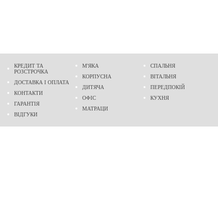
КРЕДИТ ТА
М'ЯКА
СПАЛЬНЯ
РОЗСТРОЧКА
КОРПУСНА
ВІТАЛЬНЯ
ДОСТАВКА І ОПЛАТА
ДИТЯЧА
ПЕРЕДПОКІЙ
КОНТАКТИ
ОФІС
КУХНЯ
ГАРАНТІЯ
МАТРАЦИ
ВІДГУКИ
Адреса
м. Дніпро
проспект Слобожанський, 37
пн-сб - 9:00 - 19:00
нд - 10:00 - 17:00
Приходьте у гості
Ми на карті
Телефон
(096)
489-60-16
(095)
489-60-16