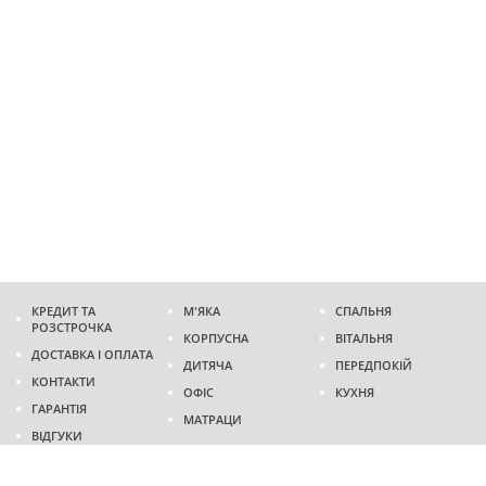
КРЕДИТ ТА
М'ЯКА
СПАЛЬНЯ
РОЗСТРОЧКА
КОРПУСНА
ВІТАЛЬНЯ
ДОСТАВКА І ОПЛАТА
ДИТЯЧА
ПЕРЕДПОКІЙ
КОНТАКТИ
ОФІС
КУХНЯ
ГАРАНТІЯ
МАТРАЦИ
ВІДГУКИ
Адреса