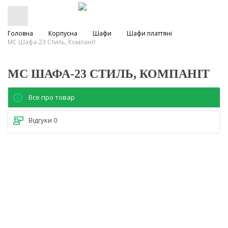
Головна
Корпусна
Шафи
Шафи платтяні
МС Шафа-23 Стиль, Компаніт
МС ШАФА-23 СТИЛЬ, КОМПАНІТ
Все про товар
Відгуки
0