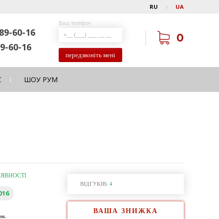
RU
UA
Ваш телефон
89-60-16
0
9-60-16
передзвоніть мені
С
ШОУ РУМ
АЯВНОСТІ
ВІДГУКІВ:
4
016
ВАША ЗНИЖКА
рн.