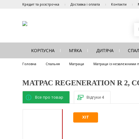
Кредит та розстрочка
Доставка і оплата
Контакти
КОРПУСНА
М'ЯКА
ДИТЯЧА
СПА
Головна
Спальня
Матраци
Матраци із незалежними
МАТРАС REGENERATION R 2, 
Все про товар
Відгуки
4
ХІТ