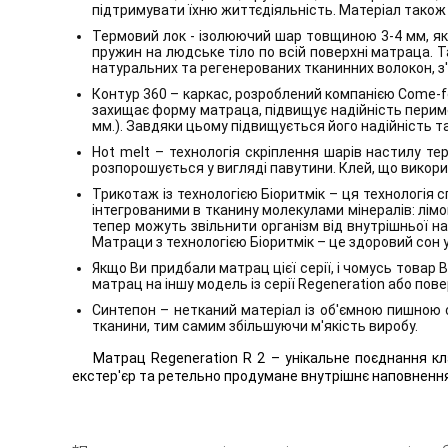
підтримувати їхню життєдіяльність. Матеріал також
Термовий лок - ізолюючий шар товщиною 3-4 мм, як
пружин на людське тіло по всій поверхні матраца. 
натуральних та регенерованих тканинних волокон, з'
Контур 360 – каркас, розроблений компанією Come-f
захищає форму матраца, підвищує надійність периме
мм.). Завдяки цьому підвищується його надійність 
Hot melt – технологія скріплення шарів настилу те
розпорошується у вигляді павутини. Клей, що викори
Трикотаж із технологією Біоритмік – ця технологія
інтегрованими в тканину молекулами мінералів: лімон
тепер можуть звільнити організм від внутрішньої н
Матраци з технологією Біоритмік – це здоровий сон 
Якщо Ви придбали матрац цієї серії, і чомусь товар
матрац на іншу модель із серії Regeneration або пов
Синтепон – нетканий матеріал із об'ємною пишною с
тканини, тим самим збільшуючи м'якість виробу.
Матрац Regeneration R 2 – унікальне поєднання кл
екстер'єр та ретельно продумане внутрішнє наповнення.