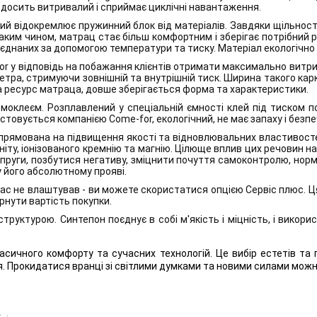
 досить витривалий і сприймає циклічні навантаження.
ий відокремлює пружинний блок від матеріалів. Завдяки щільнос
Таким чином, матрац стає більш комфортним і зберігає потрібний 
єднаних за допомогою температури та тиску. Матеріал екологічно 
or у відповідь на побажання клієнтів отримати максимально витри
тра, стримуючи зовнішній та внутрішній тиск. Ширина такого карк
та ресурс матраца, довше зберігається форма та характеристики.
рмоклеєм. Розплавлений у спеціальній ємності клей під тиском п
стовується компанією Come-for, екологічний, не має запаху і безп
 спрямована на підвищення якості та відновлювальних властивосте
іту, іонізованого кремнію та магнію. Цілюще вплив цих речовин на 
апруги, позбутися негативу, зміцнити почуття самоконтролю, норм
у його абсолютному прояві.
 Вас не влаштував - ви можете скористатися опцією Сервіс плюс. 
ернути вартість покупки.
труктурою. Синтепон поєднує в собі м'якість і міцність, і викор
асичного комфорту та сучасних технологій. Це вибір естетів та
 Прокидатися вранці зі світлими думками та новими силами можна,