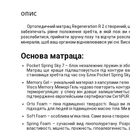
ОПИС
Ортопедичний матрац Regeneration R 2 створений, щ
забезпечать рівне положення хребта, в якій позі ви 
розслабитися, прийняти зручну позу та відчути розсла
мінералів, щоб ваш організм відновлювався уві сні. Висо
Основа матраца:
Pocket Spring Sky 7 – блок незалежних пружин зі збі
Матрац ще краще підлаштовується під контури ваш
становище хребта під час сну. Блок Pocket Spring S
Memory Gel – унікальний матеріал з капсулами гелю 
Visco Memory. Меморі Гель чудово повторить контур
терморегуляцію: у спеку він довше залишатиметьс
підтверджено європейським сертифікатом CertiPUR.
Orto Foam – піна підвищеної твердості. Якщо ви 
підходять для людей із підвищеною масою тіла. Ми в
Soft Foam – особлива м'яка піна. Саме вона створює 
Spring Foam – сучасний вид пінополіуретану. Розр
властивості, міцність, пружність, гіпоалергенність,