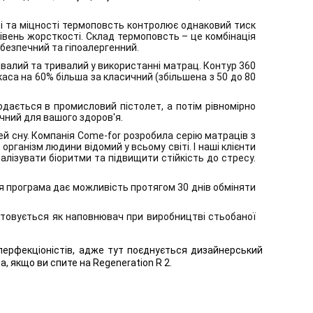
ті та міцності термоповсть контролює однаковий тиск
рівень жорсткості. Склад термоповсть – це комбінація
безпечний та гіпоалергенний.
валий та тривалий у використанні матрац. Контур 360
аса на 60% більша за класичний (збільшена з 50 до 80
одається в промисловий пістолет, а потім рівномірно
ечний для вашого здоров'я.
й сну. Компанія Come-for розробила серію матраців з
організм людини відомий у всьому світі. І наші клієнти
алізувати біоритми та підвищити стійкість до стресу.
Ця програма дає можливість протягом 30 днів обміняти
истовується як наповнювач при виробництві стьобаної
 перфекціоністів, адже тут поєднується дизайнерський
 якщо ви спите на Regeneration R 2.