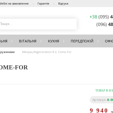
Меблі на замовлення
Гарантія
Відгуки
+38
(095)
4
(096)
48
ЛЬНЯ
ВІТАЛЬНЯ
КУХНЯ
ПЕРЕДПОКІЙ
ОФІ
 пружинами
Матрац Regeneration R 2, Come-For
COME-FOR
ТОВАР В Н
Артикул:
A-0
9 940
г