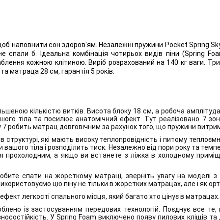
об наповнити сон здоров'ям. Незалежні пружини Pocket Spring Sky 
не спали б. Ідеальна комбінація чотирьох видів піни (Spring 
блення кожною клітиною. Виріб розрахований на 140 кг ваги. Тр
та матраца 28 см, гарантія 5 років.
льшеною кількістю витків. Висота блоку 18 см, а робоча амплітуда
ого тіла та посилює анатомічний ефект. Тут реалізовано 7 зон
ky 7 робить матрац довговічним за рахунок того, що пружини витри
в структурі, які мають високу теплопровідність і питому теплоєм
и вашого тіла і розподілить тиск. Незалежно від пори року та те
я прохолодним, а якщо ви встанете з ліжка в холодному приміщ
любите спати на жорсткому матраці, зверніть увагу на моделі 
икористовуємо цю піну не тільки в жорстких матрацах, але і як ор
ефект легкості спального місця, який багато хто цінує в матрацах.
облено із застосуванням передових технологій. Поєднує все те,
 зносостійкість. У Spring Foam виключено появу пилових кліщів та