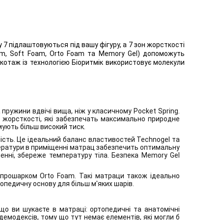
7 підлаштовуються під вашу фігуру, а 7 зон жорсткості
Foam, Soft Foam, Orto Foam та Memory Gel) допоможуть
икотаж із технологією Біоритмік використовує молекули
 пружини вдвічі вища, ніж у класичному Pocket Spring.
 жорсткості, які забезпечать максимально природне
мують більш високий тиск.
ність. Це ідеальний баланс властивостей Technogel та
мператури в приміщенні матрац забезпечить оптимальну
енні, збереже температуру тіла. Безпека Memory Gel
з прошарком Orto Foam. Такі матраци також ідеально
топедичну основу для більш м'яких шарів.
 що ви шукаєте в матраці: ортопедичні та анатомічні
 демодексів, тому що тут немає елементів, які могли б