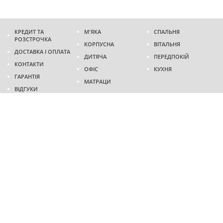
КРЕДИТ ТА
М'ЯКА
СПАЛЬНЯ
РОЗСТРОЧКА
КОРПУСНА
ВІТАЛЬНЯ
ДОСТАВКА І ОПЛАТА
ДИТЯЧА
ПЕРЕДПОКІЙ
КОНТАКТИ
ОФІС
КУХНЯ
ГАРАНТІЯ
МАТРАЦИ
ВІДГУКИ
Адреса
м. Дніпро
проспект Слобожанський, 37
пн-сб - 9:00 - 19:00
нд - 10:00 - 17:00
Приходьте у гості
Ми на карті
Телефон
(096)
489-60-16
(095)
489-60-16