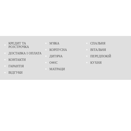
КРЕДИТ ТА
М'ЯКА
СПАЛЬНЯ
РОЗСТРОЧКА
КОРПУСНА
ВІТАЛЬНЯ
ДОСТАВКА І ОПЛАТА
ДИТЯЧА
ПЕРЕДПОКІЙ
КОНТАКТИ
ОФІС
КУХНЯ
ГАРАНТІЯ
МАТРАЦИ
ВІДГУКИ
Адреса
м. Дніпро
проспект Слобожанський, 37
пн-сб - 9:00 - 19:00
нд - 10:00 - 17:00
Приходьте у гості
Ми на карті
Телефон
(096)
489-60-16