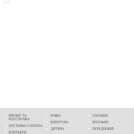
КРЕДИТ ТА
М'ЯКА
СПАЛЬНЯ
РОЗСТРОЧКА
КОРПУСНА
ВІТАЛЬНЯ
ДОСТАВКА І ОПЛАТА
ДИТЯЧА
ПЕРЕДПОКІЙ
КОНТАКТИ