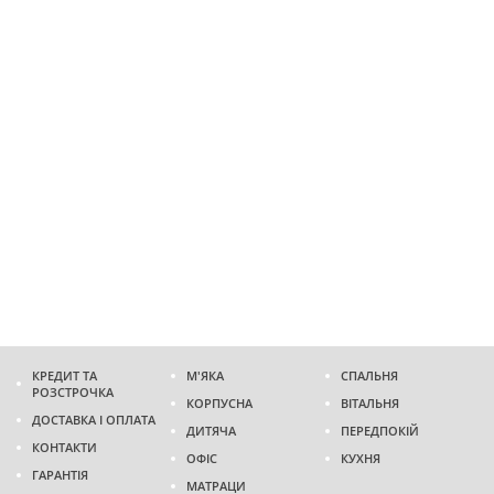
КРЕДИТ ТА
М'ЯКА
СПАЛЬНЯ
РОЗСТРОЧКА
КОРПУСНА
ВІТАЛЬНЯ
ДОСТАВКА І ОПЛАТА
ДИТЯЧА
ПЕРЕДПОКІЙ
КОНТАКТИ
ОФІС
КУХНЯ
ГАРАНТІЯ
МАТРАЦИ