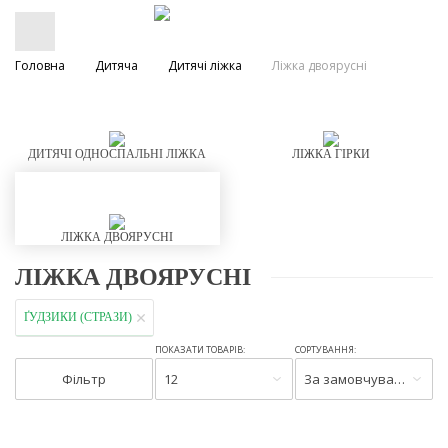
Головна
Дитяча
Дитячі ліжка
Ліжка двоярусні
ДИТЯЧІ ОДНОСПАЛЬНІ ЛІЖКА
ЛІЖКА ГІРКИ
ЛІЖКА ДВОЯРУСНІ
ЛІЖКА ДВОЯРУСНІ
ҐУДЗИКИ (СТРАЗИ)
ПОКАЗАТИ ТОВАРІВ:
СОРТУВАННЯ:
Фільтр
12
За замовчуванням