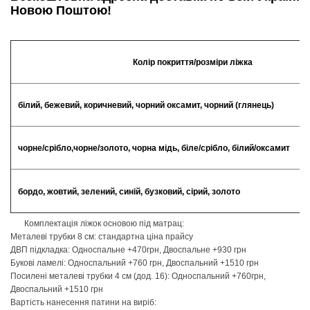
Новою Поштою!
Колір покриття/розміри ліжка
білий, бежевий, коричневий, чорний оксамит, чорний (глянець)
чорне/срібло,чорне/золото, чорна мідь, біле/срібло, білий/оксамит
бордо, жовтий, зелений, синій, бузковий, сірий, золото
Комплектація ліжок основою під матрац:
Металеві трубки 8 см: стандартна ціна прайсу
ДВП підкладка: Односпальне +470грн, Двоспальне +930 грн
Букові ламелі: Односпальний +760 грн, Двоспальний +1510 грн
Посилені металеві трубки 4 см (дод. 16): Односпальний +760грн,
Двоспальний +1510 грн
Вартість нанесення патини на виріб: